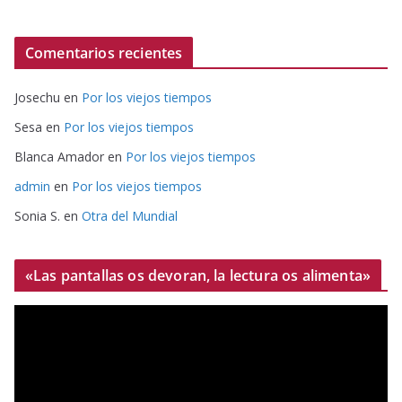
Comentarios recientes
Josechu
en
Por los viejos tiempos
Sesa
en
Por los viejos tiempos
Blanca Amador
en
Por los viejos tiempos
admin
en
Por los viejos tiempos
Sonia S.
en
Otra del Mundial
«Las pantallas os devoran, la lectura os alimenta»
R
e
p
r