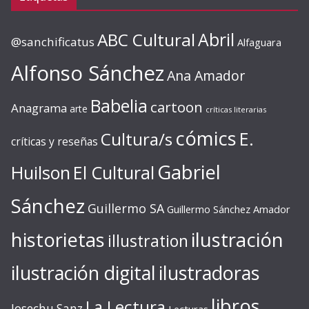
ABC Cultural
Abril
@sanchificatus
Alfaguara
Alfonso Sánchez
Ana Amador
Babelia
cartoon
Anagrama
arte
críticas literarias
cómics
E.
Cultura/s
críticas y reseñas
Gabriel
Huilson
El Cultural
Sánchez
Guillermo SA
Guillermo Sánchez Amador
ilustración
historietas
illustration
ilustración digital
ilustradoras
libros
La Lectura
Josechu Sanz