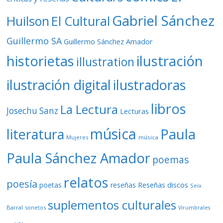
Gabriel Sánchez
Huilson
El Cultural
Guillermo SA
Guillermo Sánchez Amador
ilustración
historietas
illustration
ilustración digital
ilustradoras
libros
La Lectura
Josechu Sanz
Lecturas
música
literatura
Paula
Mujeres
música
Paula Sánchez Amador
poemas
relatos
poesía
Reseñas discos
poetas
reseñas
Seix
suplementos culturales
Barral
sonetos
Virumbrales