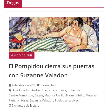
Degas
MUNDO DEL ARTE
El Pompidou cierra sus puertas
con Suzanne Valadon
2 de abril de 2025
1 comentario
Ana Amador
,
André Utter
,
arte
,
artistas
,
bohemia
,
Centre Pompidou
,
Degas
,
Maurice Utrillo
,
Miquel Utrillo
,
Mujeres
,
París
,
pintoras
,
Suzanne Valadon
,
Toulouse-Lautrec
9 minutos de lectura