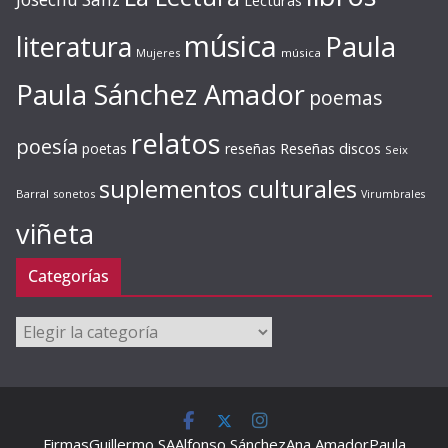
Lecturas
música
literatura
Paula
Mujeres
música
Paula Sánchez Amador
poemas
relatos
poesía
Reseñas discos
poetas
reseñas
Seix
suplementos culturales
Barral
sonetos
Virumbrales
viñeta
Categorías
Categorías
Firmas
Guillermo SA
Alfonso Sánchez
Ana Amador
Paula