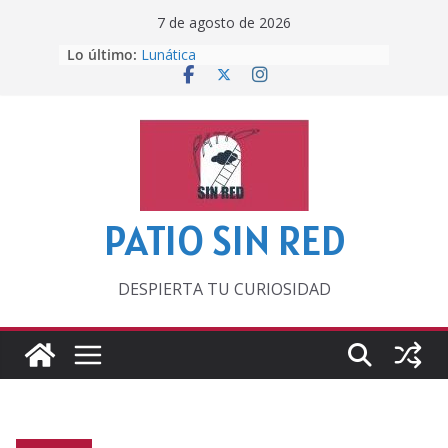
Saltar
7 de agosto de 2026
al
Lo último:
Lunática
contenido
Pero, hasta entonces…
Por los viejos tiempos
‘La broma infinita’ de recomendar
lecturas veraniegas
Otra del Mundial
PATIO SIN RED
DESPIERTA TU CURIOSIDAD