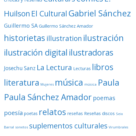
Gabriel Sánchez
Huilson
El Cultural
Guillermo SA
Guillermo Sánchez Amador
ilustración
historietas
illustration
ilustración digital
ilustradoras
libros
La Lectura
Josechu Sanz
Lecturas
música
literatura
Paula
Mujeres
música
Paula Sánchez Amador
poemas
relatos
poesía
Reseñas discos
poetas
reseñas
Seix
suplementos culturales
Barral
sonetos
Virumbrales