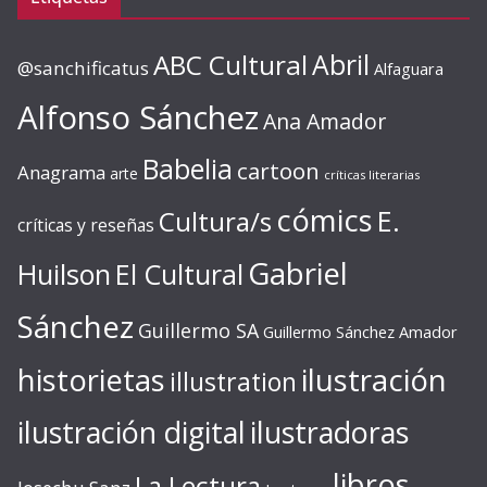
ABC Cultural
Abril
@sanchificatus
Alfaguara
Alfonso Sánchez
Ana Amador
Babelia
cartoon
Anagrama
arte
críticas literarias
cómics
E.
Cultura/s
críticas y reseñas
Gabriel
Huilson
El Cultural
Sánchez
Guillermo SA
Guillermo Sánchez Amador
ilustración
historietas
illustration
ilustración digital
ilustradoras
libros
La Lectura