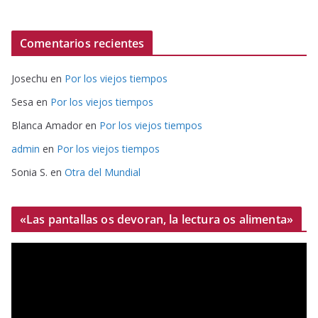
Comentarios recientes
Josechu
en
Por los viejos tiempos
Sesa
en
Por los viejos tiempos
Blanca Amador
en
Por los viejos tiempos
admin
en
Por los viejos tiempos
Sonia S.
en
Otra del Mundial
«Las pantallas os devoran, la lectura os alimenta»
R
e
p
r