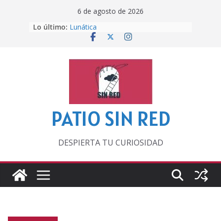
Saltar
6 de agosto de 2026
al
Lo último:
Lunática
contenido
Pero, hasta entonces…
Por los viejos tiempos
‘La broma infinita’ de recomendar
lecturas veraniegas
Otra del Mundial
PATIO SIN RED
DESPIERTA TU CURIOSIDAD