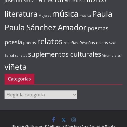
Josechu Sanz
Lecturas
música
literatura
Paula
Mujeres
música
Paula Sánchez Amador
poemas
relatos
poesía
Reseñas discos
poetas
reseñas
Seix
suplementos culturales
Barral
sonetos
Virumbrales
viñeta
Categorías
Categorías
Firmas
Guillermo SA
Alfonso Sánchez
Ana Amador
Paula