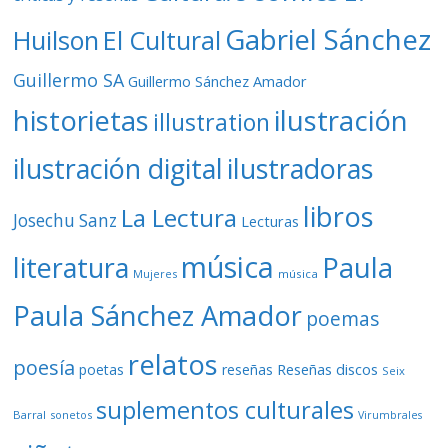
Gabriel Sánchez
Huilson
El Cultural
Guillermo SA
Guillermo Sánchez Amador
ilustración
historietas
illustration
ilustración digital
ilustradoras
libros
La Lectura
Josechu Sanz
Lecturas
música
literatura
Paula
Mujeres
música
Paula Sánchez Amador
poemas
relatos
poesía
Reseñas discos
poetas
reseñas
Seix
suplementos culturales
Barral
sonetos
Virumbrales