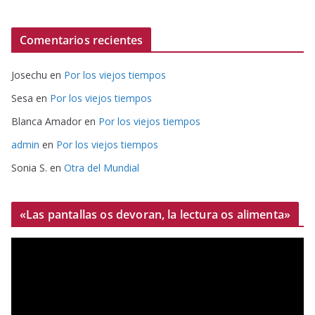
Comentarios recientes
Josechu
en
Por los viejos tiempos
Sesa
en
Por los viejos tiempos
Blanca Amador
en
Por los viejos tiempos
admin
en
Por los viejos tiempos
Sonia S.
en
Otra del Mundial
«Las pantallas os devoran, la lectura os alimenta»
R
e
p
r