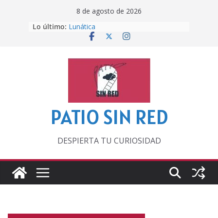
Saltar
8 de agosto de 2026
al
Lo último:
Lunática
contenido
Pero, hasta entonces…
Por los viejos tiempos
‘La broma infinita’ de recomendar
lecturas veraniegas
Otra del Mundial
PATIO SIN RED
DESPIERTA TU CURIOSIDAD