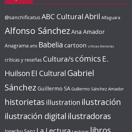
ABC Cultural
Abril
@sanchificatus
Alfaguara
Alfonso Sánchez
Ana Amador
Babelia
cartoon
Anagrama
arte
críticas literarias
cómics
E.
Cultura/s
críticas y reseñas
Gabriel
Huilson
El Cultural
Sánchez
Guillermo SA
Guillermo Sánchez Amador
ilustración
historietas
illustration
ilustración digital
ilustradoras
libros
La Lectura
Josechu Sanz
Lecturas