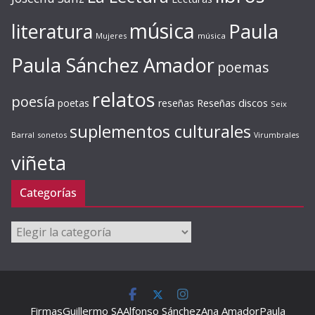
música
literatura
Paula
Mujeres
música
Paula Sánchez Amador
poemas
relatos
poesía
Reseñas discos
poetas
reseñas
Seix
suplementos culturales
Barral
sonetos
Virumbrales
viñeta
Categorías
Categorías
Firmas
Guillermo SA
Alfonso Sánchez
Ana Amador
Paula