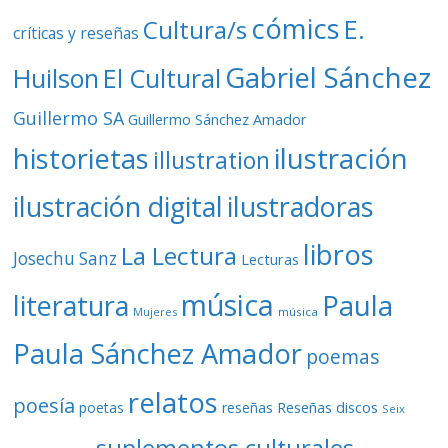
cómics
E.
Cultura/s
críticas y reseñas
Gabriel Sánchez
Huilson
El Cultural
Guillermo SA
Guillermo Sánchez Amador
ilustración
historietas
illustration
ilustración digital
ilustradoras
libros
La Lectura
Josechu Sanz
Lecturas
música
literatura
Paula
Mujeres
música
Paula Sánchez Amador
poemas
relatos
poesía
Reseñas discos
poetas
reseñas
Seix