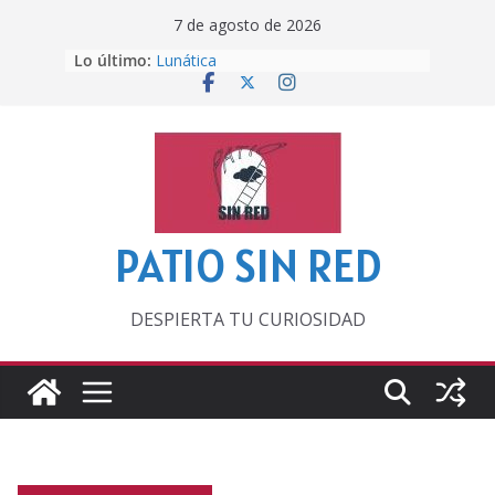
Saltar
7 de agosto de 2026
al
Lo último:
Lunática
contenido
Pero, hasta entonces…
Por los viejos tiempos
‘La broma infinita’ de recomendar
lecturas veraniegas
Otra del Mundial
PATIO SIN RED
DESPIERTA TU CURIOSIDAD