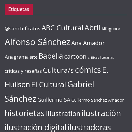
Etiquetas
ABC Cultural
Abril
@sanchificatus
Alfaguara
Alfonso Sánchez
Ana Amador
Babelia
cartoon
Anagrama
arte
críticas literarias
cómics
E.
Cultura/s
críticas y reseñas
Gabriel
Huilson
El Cultural
Sánchez
Guillermo SA
Guillermo Sánchez Amador
ilustración
historietas
illustration
ilustración digital
ilustradoras