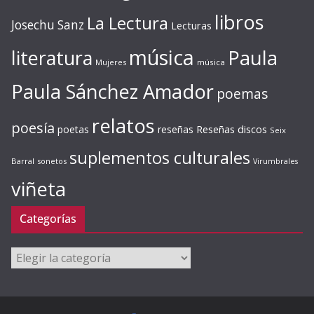
libros
La Lectura
Josechu Sanz
Lecturas
música
literatura
Paula
Mujeres
música
Paula Sánchez Amador
poemas
relatos
poesía
Reseñas discos
poetas
reseñas
Seix
suplementos culturales
Barral
sonetos
Virumbrales
viñeta
Categorías
Categorías