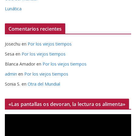
Lunática
Comentarios recientes
Josechu
en
Por los viejos tiempos
Sesa
en
Por los viejos tiempos
Blanca Amador
en
Por los viejos tiempos
admin
en
Por los viejos tiempos
Sonia S.
en
Otra del Mundial
«Las pantallas os devoran, la lectura os alimenta»
R
e
p