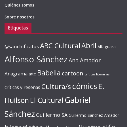
Quiénes somos
Sobre nosotros
Etiquetas
ABC Cultural
Abril
@sanchificatus
Alfaguara
Alfonso Sánchez
Ana Amador
Babelia
cartoon
Anagrama
arte
críticas literarias
cómics
E.
Cultura/s
críticas y reseñas
Gabriel
Huilson
El Cultural
Sánchez
Guillermo SA
Guillermo Sánchez Amador