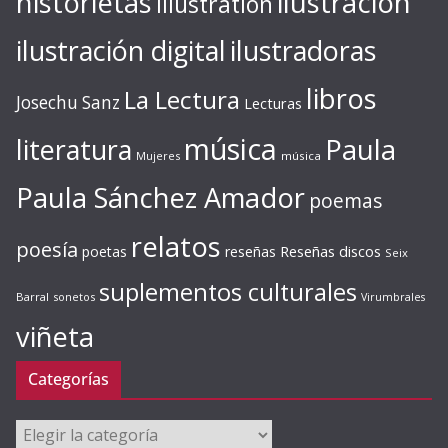
ilustración
historietas
illustration
ilustración digital
ilustradoras
libros
La Lectura
Josechu Sanz
Lecturas
música
literatura
Paula
Mujeres
música
Paula Sánchez Amador
poemas
relatos
poesía
Reseñas discos
poetas
reseñas
Seix
suplementos culturales
Barral
sonetos
Virumbrales
viñeta
Categorías
Categorías