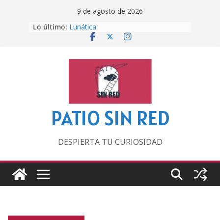
Saltar
9 de agosto de 2026
al
Lo último:
Lunática
contenido
Pero, hasta entonces…
Por los viejos tiempos
‘La broma infinita’ de recomendar
lecturas veraniegas
Otra del Mundial
PATIO SIN RED
DESPIERTA TU CURIOSIDAD