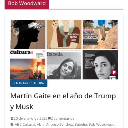
Bob Woodward
SEMANARIO CULTURAL
Martín Gaite en el año de Trump
y Musk
20 de enero de 2025
2 comentarios
ABC Cultural
,
Abril
,
Alfonso Sánchez
,
Babelia
,
Bob Woodward
,