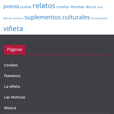
relatos
poesía
Reseñas discos
poetas
reseñas
Seix
suplementos culturales
Barral
sonetos
Virumbrales
viñeta
Páginas
Cookies
Flamenco
La viñeta
Las Noticias
Música