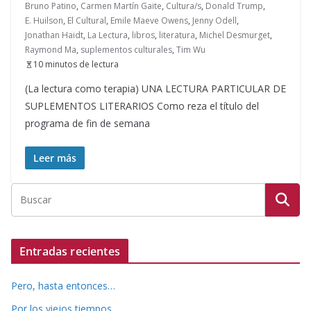
Bruno Patino
,
Carmen Martín Gaite
,
Cultura/s
,
Donald Trump
,
E. Huilson
,
El Cultural
,
Emile Maeve Owens
,
Jenny Odell
,
Jonathan Haidt
,
La Lectura
,
libros
,
literatura
,
Michel Desmurget
,
Raymond Ma
,
suplementos culturales
,
Tim Wu
10 minutos de lectura
(La lectura como terapia) UNA LECTURA PARTICULAR DE
SUPLEMENTOS LITERARIOS Como reza el título del
programa de fin de semana
Leer más
Entradas recientes
Pero, hasta entonces…
Por los viejos tiempos