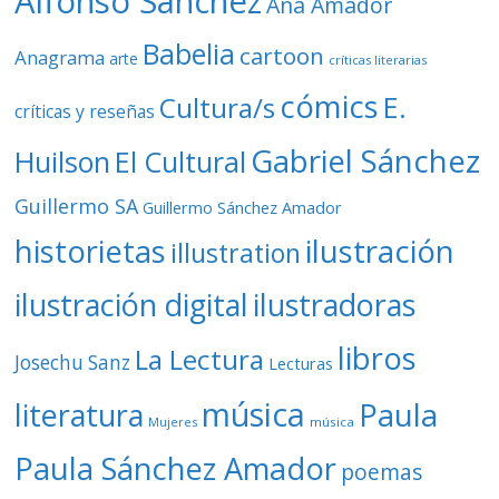
Alfonso Sánchez
Ana Amador
Babelia
cartoon
Anagrama
arte
críticas literarias
cómics
E.
Cultura/s
críticas y reseñas
Gabriel Sánchez
Huilson
El Cultural
Guillermo SA
Guillermo Sánchez Amador
ilustración
historietas
illustration
ilustración digital
ilustradoras
libros
La Lectura
Josechu Sanz
Lecturas
música
literatura
Paula
Mujeres
música
Paula Sánchez Amador
poemas