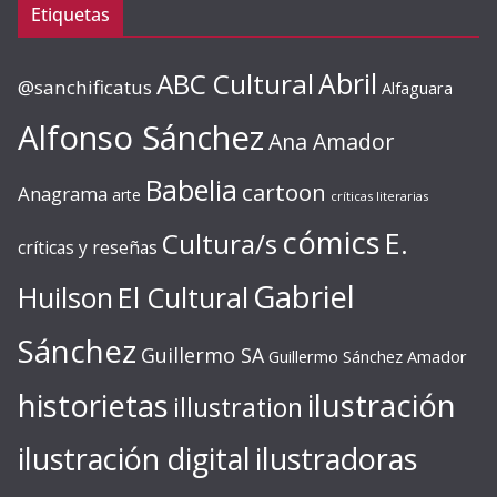
Etiquetas
ABC Cultural
Abril
@sanchificatus
Alfaguara
Alfonso Sánchez
Ana Amador
Babelia
cartoon
Anagrama
arte
críticas literarias
cómics
E.
Cultura/s
críticas y reseñas
Gabriel
Huilson
El Cultural
Sánchez
Guillermo SA
Guillermo Sánchez Amador
ilustración
historietas
illustration
ilustración digital
ilustradoras