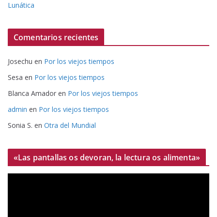
Lunática
Comentarios recientes
Josechu
en
Por los viejos tiempos
Sesa
en
Por los viejos tiempos
Blanca Amador
en
Por los viejos tiempos
admin
en
Por los viejos tiempos
Sonia S.
en
Otra del Mundial
«Las pantallas os devoran, la lectura os alimenta»
R
e
p
r