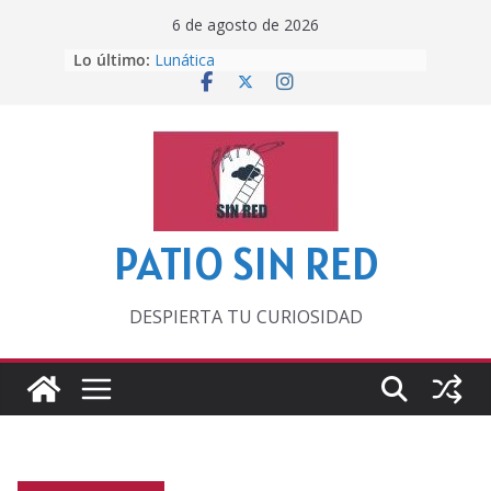
Saltar
6 de agosto de 2026
al
Lo último:
Lunática
contenido
Pero, hasta entonces…
Por los viejos tiempos
‘La broma infinita’ de recomendar
lecturas veraniegas
Otra del Mundial
PATIO SIN RED
DESPIERTA TU CURIOSIDAD