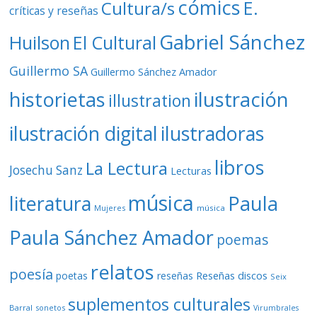
cómics
E.
Cultura/s
críticas y reseñas
Gabriel Sánchez
Huilson
El Cultural
Guillermo SA
Guillermo Sánchez Amador
ilustración
historietas
illustration
ilustración digital
ilustradoras
libros
La Lectura
Josechu Sanz
Lecturas
música
literatura
Paula
Mujeres
música
Paula Sánchez Amador
poemas
relatos
poesía
Reseñas discos
poetas
reseñas
Seix
suplementos culturales
Barral
sonetos
Virumbrales