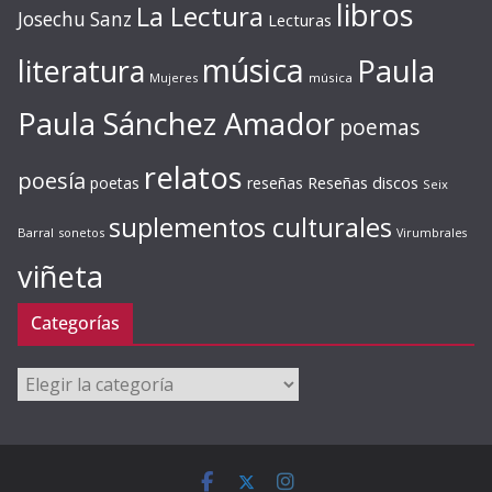
libros
La Lectura
Josechu Sanz
Lecturas
música
literatura
Paula
Mujeres
música
Paula Sánchez Amador
poemas
relatos
poesía
Reseñas discos
poetas
reseñas
Seix
suplementos culturales
Barral
sonetos
Virumbrales
viñeta
Categorías
Categorías