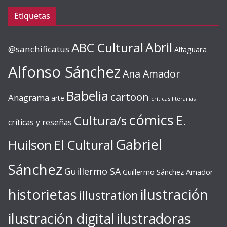
Etiquetas
ABC Cultural
Abril
@sanchificatus
Alfaguara
Alfonso Sánchez
Ana Amador
Babelia
cartoon
Anagrama
arte
críticas literarias
cómics
E.
Cultura/s
críticas y reseñas
Gabriel
Huilson
El Cultural
Sánchez
Guillermo SA
Guillermo Sánchez Amador
ilustración
historietas
illustration
ilustración digital
ilustradoras