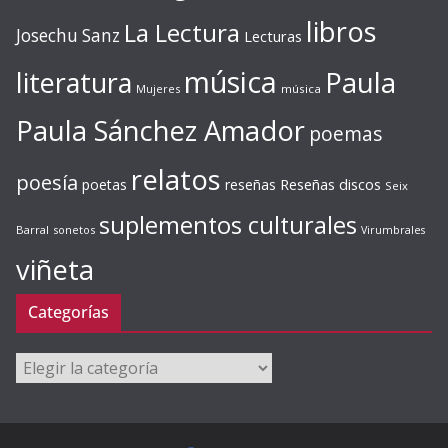
libros
La Lectura
Josechu Sanz
Lecturas
música
literatura
Paula
Mujeres
música
Paula Sánchez Amador
poemas
relatos
poesía
Reseñas discos
poetas
reseñas
Seix
suplementos culturales
Barral
sonetos
Virumbrales
viñeta
Categorías
Categorías