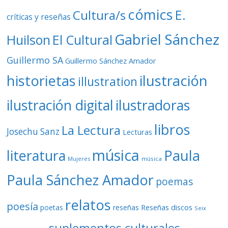
cómics
E.
Cultura/s
críticas y reseñas
Gabriel Sánchez
Huilson
El Cultural
Guillermo SA
Guillermo Sánchez Amador
ilustración
historietas
illustration
ilustración digital
ilustradoras
libros
La Lectura
Josechu Sanz
Lecturas
música
literatura
Paula
Mujeres
música
Paula Sánchez Amador
poemas
relatos
poesía
Reseñas discos
poetas
reseñas
Seix