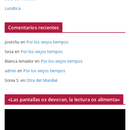
Lunática
Comentarios recientes
Josechu
en
Por los viejos tiempos
Sesa
en
Por los viejos tiempos
Blanca Amador
en
Por los viejos tiempos
admin
en
Por los viejos tiempos
Sonia S.
en
Otra del Mundial
«Las pantallas os devoran, la lectura os alimenta»
R
e
p