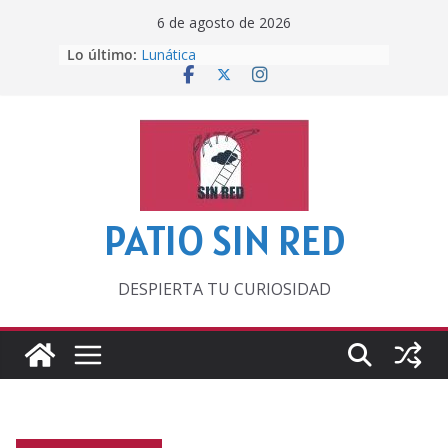
Saltar
6 de agosto de 2026
al
Lo último:
Lunática
contenido
Pero, hasta entonces…
Por los viejos tiempos
‘La broma infinita’ de recomendar
lecturas veraniegas
Otra del Mundial
PATIO SIN RED
DESPIERTA TU CURIOSIDAD