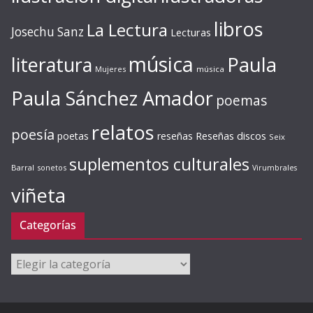
libros
La Lectura
Josechu Sanz
Lecturas
música
literatura
Paula
Mujeres
música
Paula Sánchez Amador
poemas
relatos
poesía
Reseñas discos
poetas
reseñas
Seix
suplementos culturales
Barral
sonetos
Virumbrales
viñeta
Categorías
Categorías