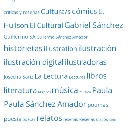
cómics
E.
Cultura/s
críticas y reseñas
Gabriel Sánchez
Huilson
El Cultural
Guillermo SA
Guillermo Sánchez Amador
ilustración
historietas
illustration
ilustración digital
ilustradoras
libros
La Lectura
Josechu Sanz
Lecturas
música
literatura
Paula
Mujeres
música
Paula Sánchez Amador
poemas
relatos
poesía
Reseñas discos
poetas
reseñas
Seix