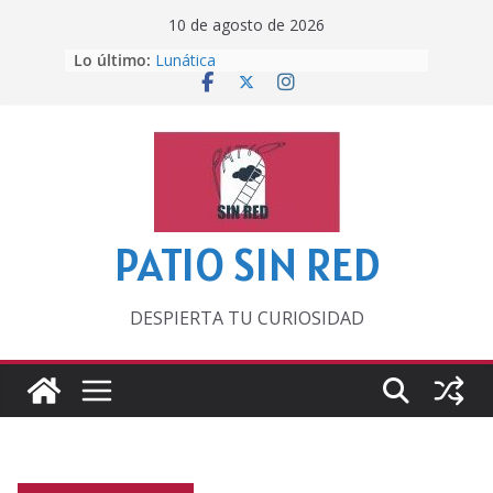
Saltar
10 de agosto de 2026
al
Lo último:
Lunática
contenido
Pero, hasta entonces…
Por los viejos tiempos
‘La broma infinita’ de recomendar
lecturas veraniegas
Otra del Mundial
PATIO SIN RED
DESPIERTA TU CURIOSIDAD