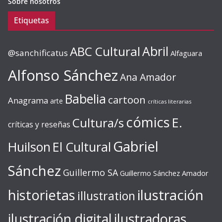
Sobre nosotros
Etiquetas
ABC Cultural
Abril
@sanchificatus
Alfaguara
Alfonso Sánchez
Ana Amador
Babelia
cartoon
Anagrama
arte
críticas literarias
cómics
E.
Cultura/s
críticas y reseñas
Gabriel
Huilson
El Cultural
Sánchez
Guillermo SA
Guillermo Sánchez Amador
ilustración
historietas
illustration
ilustración digital
ilustradoras