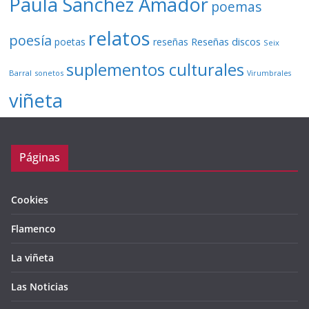
Paula Sánchez Amador
poemas
relatos
poesía
Reseñas discos
poetas
reseñas
Seix
suplementos culturales
Barral
sonetos
Virumbrales
viñeta
Páginas
Cookies
Flamenco
La viñeta
Las Noticias