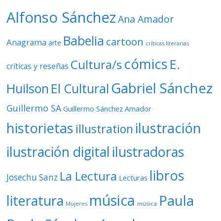
o
Alfonso Sánchez
Ana Amador
Babelia
cartoon
Anagrama
arte
críticas literarias
cómics
E.
Cultura/s
críticas y reseñas
Gabriel Sánchez
Huilson
El Cultural
Guillermo SA
Guillermo Sánchez Amador
ilustración
historietas
illustration
ilustración digital
ilustradoras
libros
La Lectura
Josechu Sanz
Lecturas
música
literatura
Paula
Mujeres
música