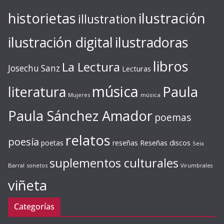
ilustración
historietas
illustration
ilustración digital
ilustradoras
libros
La Lectura
Josechu Sanz
Lecturas
música
literatura
Paula
Mujeres
música
Paula Sánchez Amador
poemas
relatos
poesía
Reseñas discos
poetas
reseñas
Seix
suplementos culturales
Barral
sonetos
Virumbrales
viñeta
Categorías