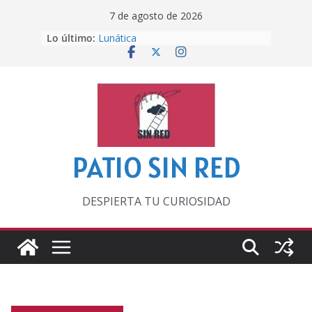
Saltar
7 de agosto de 2026
al
Lo último:
Lunática
contenido
Pero, hasta entonces…
Por los viejos tiempos
‘La broma infinita’ de recomendar
lecturas veraniegas
Otra del Mundial
PATIO SIN RED
DESPIERTA TU CURIOSIDAD