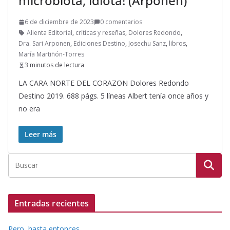
microbiota, idiota! (Arponen)
6 de diciembre de 2023
0 comentarios
Alienta Editorial
,
críticas y reseñas
,
Dolores Redondo
,
Dra. Sari Arponen
,
Ediciones Destino
,
Josechu Sanz
,
libros
,
María Martiñón-Torres
3 minutos de lectura
LA CARA NORTE DEL CORAZON Dolores Redondo
Destino 2019. 688 págs. 5 líneas Albert tenía once años y
no era
Leer más
Entradas recientes
Pero, hasta entonces…