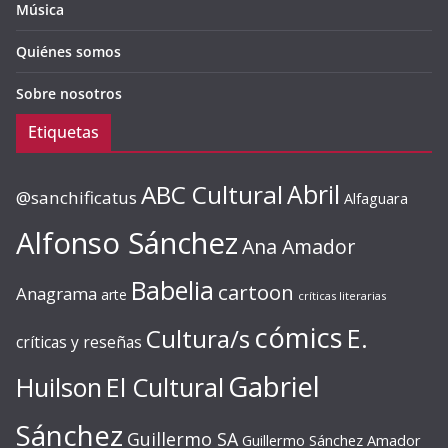
Música
Quiénes somos
Sobre nosotros
Etiquetas
ABC Cultural
Abril
@sanchificatus
Alfaguara
Alfonso Sánchez
Ana Amador
Babelia
cartoon
Anagrama
arte
críticas literarias
cómics
E.
Cultura/s
críticas y reseñas
Gabriel
Huilson
El Cultural
Sánchez
Guillermo SA
Guillermo Sánchez Amador