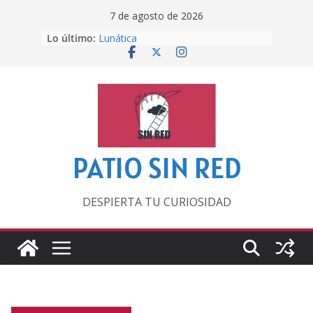
Saltar
7 de agosto de 2026
al
Lo último:
Lunática
contenido
Pero, hasta entonces…
Por los viejos tiempos
‘La broma infinita’ de recomendar
lecturas veraniegas
Otra del Mundial
PATIO SIN RED
DESPIERTA TU CURIOSIDAD