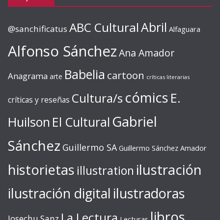
ABC Cultural
Abril
@sanchificatus
Alfaguara
Alfonso Sánchez
Ana Amador
Babelia
cartoon
Anagrama
arte
críticas literarias
cómics
E.
Cultura/s
críticas y reseñas
Gabriel
Huilson
El Cultural
Sánchez
Guillermo SA
Guillermo Sánchez Amador
ilustración
historietas
illustration
ilustración digital
ilustradoras
libros
La Lectura
Josechu Sanz
Lecturas