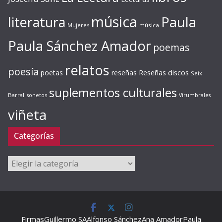
música
literatura
Paula
Mujeres
música
Paula Sánchez Amador
poemas
relatos
poesía
Reseñas discos
poetas
reseñas
Seix
suplementos culturales
Barral
sonetos
Virumbrales
viñeta
Categorías
Categorías
Firmas
Guillermo SA
Alfonso Sánchez
Ana Amador
Paula