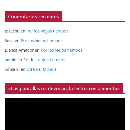
Comentarios recientes
Josechu
en
Por los viejos tiempos
Sesa
en
Por los viejos tiempos
Blanca Amador
en
Por los viejos tiempos
admin
en
Por los viejos tiempos
Sonia S.
en
Otra del Mundial
«Las pantallas os devoran, la lectura os alimenta»
R
e
p
r