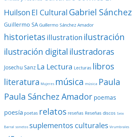
Gabriel Sánchez
Huilson
El Cultural
Guillermo SA
Guillermo Sánchez Amador
ilustración
historietas
illustration
ilustración digital
ilustradoras
libros
La Lectura
Josechu Sanz
Lecturas
música
literatura
Paula
Mujeres
música
Paula Sánchez Amador
poemas
relatos
poesía
Reseñas discos
poetas
reseñas
Seix
suplementos culturales
Barral
sonetos
Virumbrales