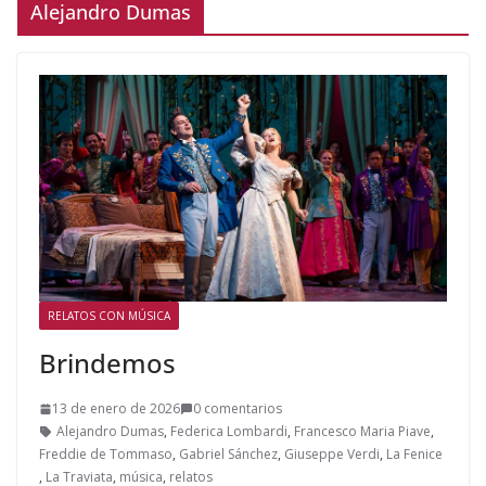
Alejandro Dumas
RELATOS CON MÚSICA
Brindemos
13 de enero de 2026
0 comentarios
Alejandro Dumas
,
Federica Lombardi
,
Francesco Maria Piave
,
Freddie de Tommaso
,
Gabriel Sánchez
,
Giuseppe Verdi
,
La Fenice
,
La Traviata
,
música
,
relatos