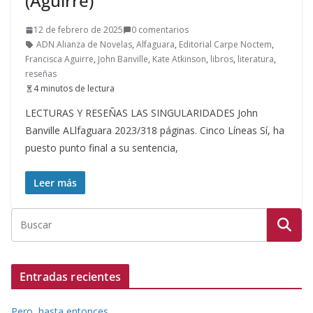
(Aguirre)
12 de febrero de 2025
0 comentarios
ADN Alianza de Novelas
,
Alfaguara
,
Editorial Carpe Noctem
,
Francisca Aguirre
,
John Banville
,
Kate Atkinson
,
libros
,
literatura
,
reseñas
4 minutos de lectura
LECTURAS Y RESEÑAS LAS SINGULARIDADES John
Banville ALlfaguara 2023/318 páginas. Cinco Líneas Sí, ha
puesto punto final a su sentencia,
Leer más
Entradas recientes
Pero, hasta entonces…