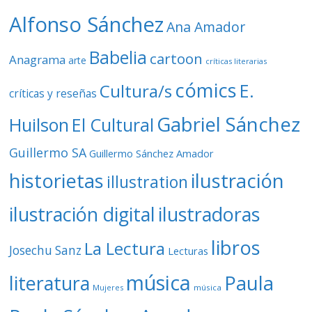
o
Alfonso Sánchez
Ana Amador
Babelia
cartoon
Anagrama
arte
críticas literarias
cómics
E.
Cultura/s
críticas y reseñas
Gabriel Sánchez
Huilson
El Cultural
Guillermo SA
Guillermo Sánchez Amador
ilustración
historietas
illustration
ilustración digital
ilustradoras
libros
La Lectura
Josechu Sanz
Lecturas
música
literatura
Paula
Mujeres
música