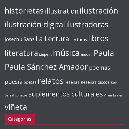
ilustración
historietas
illustration
ilustración digital
ilustradoras
libros
La Lectura
Josechu Sanz
Lecturas
música
literatura
Paula
Mujeres
música
Paula Sánchez Amador
poemas
relatos
poesía
Reseñas discos
poetas
reseñas
Seix
suplementos culturales
Barral
sonetos
Virumbrales
viñeta
Categorías