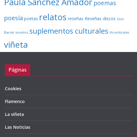
Paula Sánchez Amador
poemas
relatos
poesía
Reseñas discos
poetas
reseñas
Seix
suplementos culturales
Barral
sonetos
Virumbrales
viñeta
Páginas
Cookies
Flamenco
La viñeta
Las Noticias