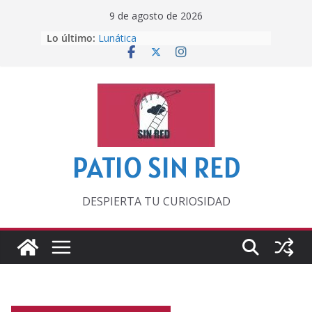
Saltar
9 de agosto de 2026
al
Lo último:
Lunática
contenido
Pero, hasta entonces…
Por los viejos tiempos
‘La broma infinita’ de recomendar
lecturas veraniegas
Otra del Mundial
PATIO SIN RED
DESPIERTA TU CURIOSIDAD