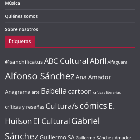
Música
Quiénes somos
Sobre nosotros
Etiquetas
ABC Cultural
Abril
@sanchificatus
Alfaguara
Alfonso Sánchez
Ana Amador
Babelia
cartoon
Anagrama
arte
críticas literarias
cómics
E.
Cultura/s
críticas y reseñas
Gabriel
Huilson
El Cultural
Sánchez
Guillermo SA
Guillermo Sánchez Amador