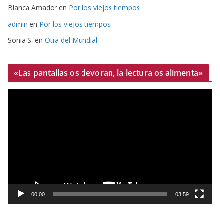
Blanca Amador
en
Por los viejos tiempos
admin
en
Por los viejos tiempos
Sonia S.
en
Otra del Mundial
«Las pantallas os devoran, la lectura os alimenta»
R
e
p
r
o
d
u
c
t
00:00
03:59
o
r