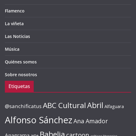
Flamenco
La viñeta
Las Noticias
Música
Quiénes somos
Sobre nosotros
Etiquetas
ABC Cultural
Abril
@sanchificatus
Alfaguara
Alfonso Sánchez
Ana Amador
Babelia
cartoon
Anagrama
arte
críticas literarias