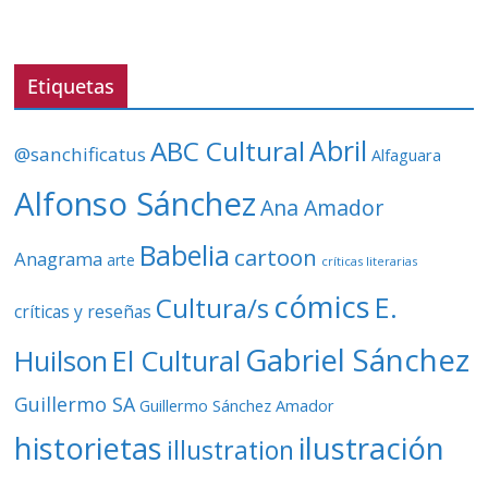
d
e
v
Etiquetas
í
d
ABC Cultural
Abril
@sanchificatus
Alfaguara
e
o
Alfonso Sánchez
Ana Amador
Babelia
cartoon
Anagrama
arte
críticas literarias
cómics
E.
Cultura/s
críticas y reseñas
Gabriel Sánchez
Huilson
El Cultural
Guillermo SA
Guillermo Sánchez Amador
ilustración
historietas
illustration