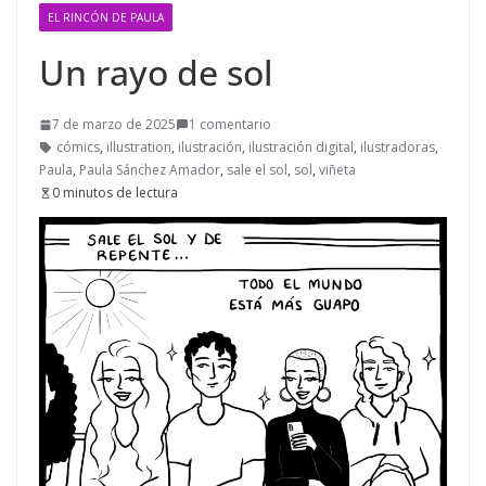
EL RINCÓN DE PAULA
Un rayo de sol
7 de marzo de 2025
1 comentario
cómics
,
illustration
,
ilustración
,
ilustración digital
,
ilustradoras
,
Paula
,
Paula Sánchez Amador
,
sale el sol
,
sol
,
viñeta
0 minutos de lectura