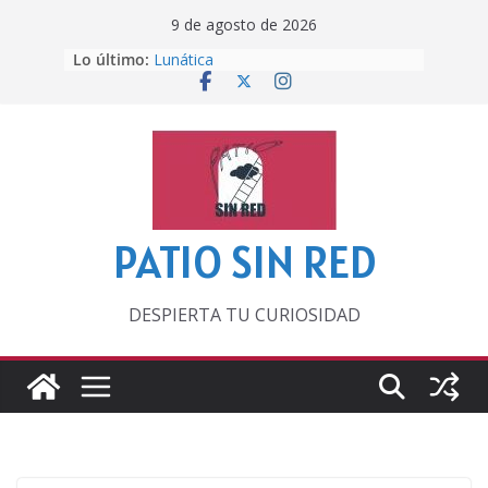
Saltar
9 de agosto de 2026
al
Lo último:
Lunática
contenido
Pero, hasta entonces…
Por los viejos tiempos
‘La broma infinita’ de recomendar
lecturas veraniegas
Otra del Mundial
PATIO SIN RED
DESPIERTA TU CURIOSIDAD