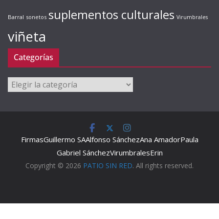
suplementos culturales
Barral
sonetos
Virumbrales
viñeta
Categorías
Categorías
Firmas
Guillermo SA
Alfonso Sánchez
Ana Amador
Paula
Gabriel Sánchez
Virumbrales
Erin
Copyright © 2026
PATIO SIN RED
. All rights reserved.