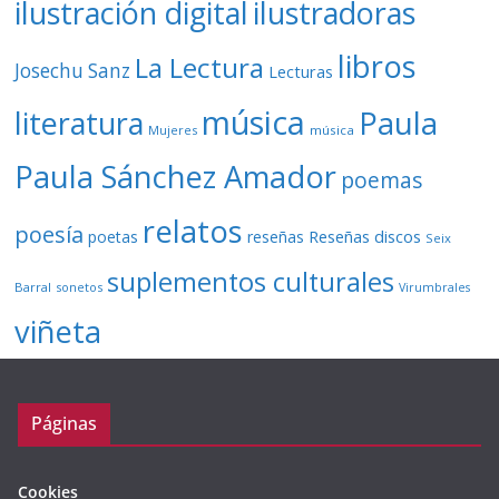
ilustración digital
ilustradoras
libros
La Lectura
Josechu Sanz
Lecturas
música
literatura
Paula
Mujeres
música
Paula Sánchez Amador
poemas
relatos
poesía
Reseñas discos
poetas
reseñas
Seix
suplementos culturales
Barral
sonetos
Virumbrales
viñeta
Páginas
Cookies