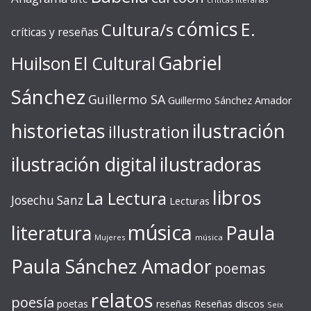
cómics
E.
Cultura/s
críticas y reseñas
Gabriel
Huilson
El Cultural
Sánchez
Guillermo SA
Guillermo Sánchez Amador
ilustración
historietas
illustration
ilustración digital
ilustradoras
libros
La Lectura
Josechu Sanz
Lecturas
música
literatura
Paula
Mujeres
música
Paula Sánchez Amador
poemas
relatos
poesía
Reseñas discos
poetas
reseñas
Seix