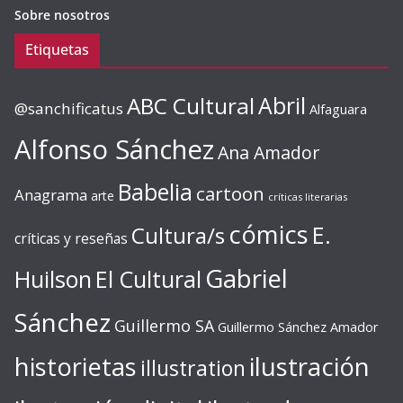
Sobre nosotros
Etiquetas
ABC Cultural
Abril
@sanchificatus
Alfaguara
Alfonso Sánchez
Ana Amador
Babelia
cartoon
Anagrama
arte
críticas literarias
cómics
E.
Cultura/s
críticas y reseñas
Gabriel
Huilson
El Cultural
Sánchez
Guillermo SA
Guillermo Sánchez Amador
ilustración
historietas
illustration