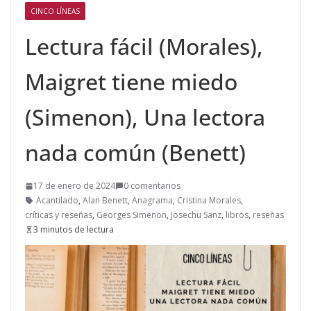
CINCO LÍNEAS
Lectura fácil (Morales),
Maigret tiene miedo
(Simenon), Una lectora
nada común (Benett)
17 de enero de 2024
0 comentarios
Acantilado
,
Alan Benett
,
Anagrama
,
Cristina Morales
,
críticas y reseñas
,
Georges Simenon
,
Josechu Sanz
,
libros
,
reseñas
3 minutos de lectura