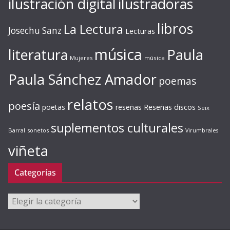
ilustración digital
ilustradoras
libros
La Lectura
Josechu Sanz
Lecturas
música
literatura
Paula
Mujeres
música
Paula Sánchez Amador
poemas
relatos
poesía
Reseñas discos
poetas
reseñas
Seix
suplementos culturales
Barral
sonetos
Virumbrales
viñeta
Categorías
Categorías