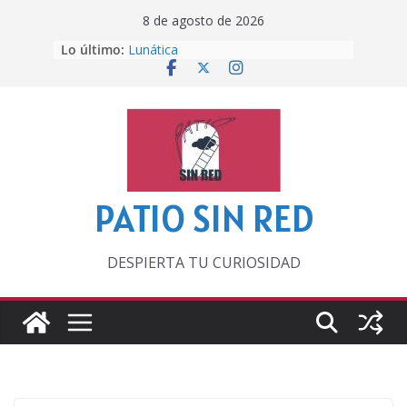
Saltar
8 de agosto de 2026
al
Lo último:
Lunática
contenido
Pero, hasta entonces…
Por los viejos tiempos
‘La broma infinita’ de recomendar
lecturas veraniegas
Otra del Mundial
PATIO SIN RED
DESPIERTA TU CURIOSIDAD