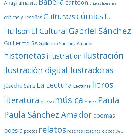
Babelia
cartoon
Anagrama
arte
críticas literarias
cómics
E.
Cultura/s
críticas y reseñas
Gabriel Sánchez
Huilson
El Cultural
Guillermo SA
Guillermo Sánchez Amador
ilustración
historietas
illustration
ilustración digital
ilustradoras
libros
La Lectura
Josechu Sanz
Lecturas
música
literatura
Paula
Mujeres
música
Paula Sánchez Amador
poemas
relatos
poesía
Reseñas discos
poetas
reseñas
Seix