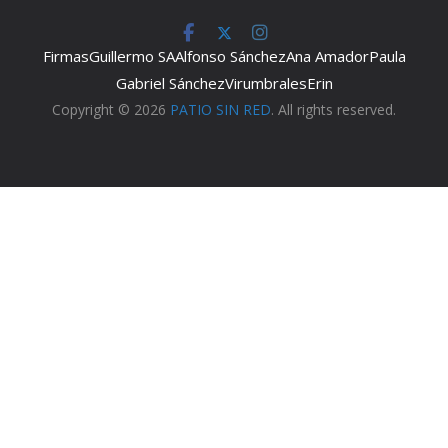
Firmas
Guillermo SA
Alfonso Sánchez
Ana Amador
Paula
Gabriel Sánchez
Virumbrales
Erin
Copyright © 2026
PATIO SIN RED
. All rights reserved.