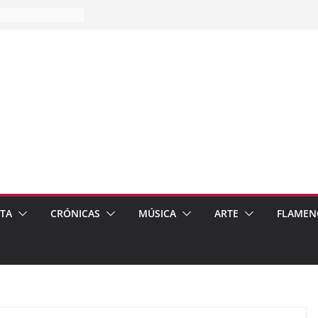
es…
pos
 de recomendar
ETA
CRÓNICAS
MÚSICA
ARTE
FLAMEN