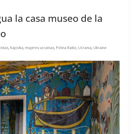
gua la casa museo de la
ko
tistas
,
Kajovka
,
mujeres ucranias
,
Polina Raiko
,
Ucrania
,
Ukraine