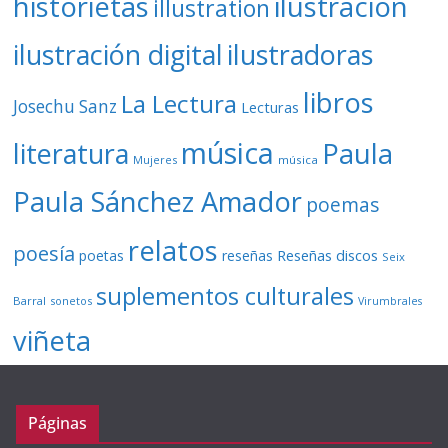
ilustración
historietas
illustration
ilustración digital
ilustradoras
libros
La Lectura
Josechu Sanz
Lecturas
música
literatura
Paula
Mujeres
música
Paula Sánchez Amador
poemas
relatos
poesía
Reseñas discos
poetas
reseñas
Seix
suplementos culturales
Barral
sonetos
Virumbrales
viñeta
Páginas