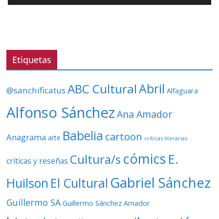
o
r
d
e
v
Etiquetas
í
d
ABC Cultural
Abril
@sanchificatus
Alfaguara
e
o
Alfonso Sánchez
Ana Amador
Babelia
cartoon
Anagrama
arte
críticas literarias
cómics
E.
Cultura/s
críticas y reseñas
Gabriel Sánchez
Huilson
El Cultural
Guillermo SA
Guillermo Sánchez Amador