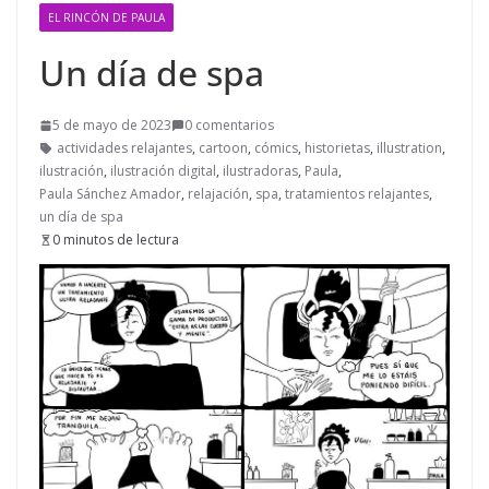
EL RINCÓN DE PAULA
Un día de spa
5 de mayo de 2023
0 comentarios
actividades relajantes
,
cartoon
,
cómics
,
historietas
,
illustration
,
ilustración
,
ilustración digital
,
ilustradoras
,
Paula
,
Paula Sánchez Amador
,
relajación
,
spa
,
tratamientos relajantes
,
un día de spa
0 minutos de lectura