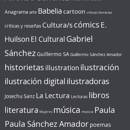
Babelia
cartoon
Anagrama
arte
críticas literarias
cómics
E.
Cultura/s
críticas y reseñas
Gabriel
Huilson
El Cultural
Sánchez
Guillermo SA
Guillermo Sánchez Amador
ilustración
historietas
illustration
ilustración digital
ilustradoras
libros
La Lectura
Josechu Sanz
Lecturas
música
literatura
Paula
Mujeres
música
Paula Sánchez Amador
poemas