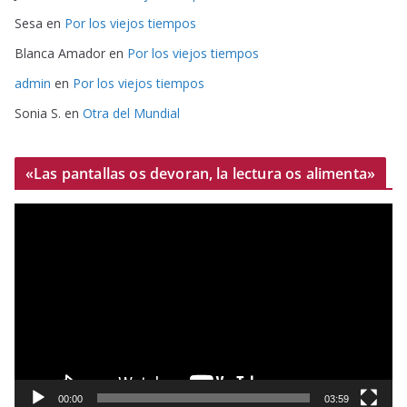
Sesa
en
Por los viejos tiempos
Blanca Amador
en
Por los viejos tiempos
admin
en
Por los viejos tiempos
Sonia S.
en
Otra del Mundial
«Las pantallas os devoran, la lectura os alimenta»
R
e
p
r
o
d
u
c
t
00:00
03:59