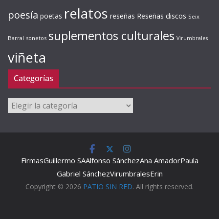
relatos
poesía
Reseñas discos
poetas
reseñas
Seix
suplementos culturales
Barral
sonetos
Virumbrales
viñeta
Categorías
Categorías
Firmas
Guillermo SA
Alfonso Sánchez
Ana Amador
Paula
Gabriel Sánchez
Virumbrales
Erin
Copyright © 2026
PATIO SIN RED
. All rights reserved.