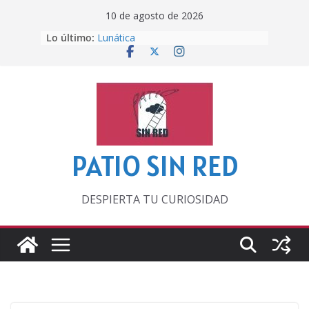
Saltar
10 de agosto de 2026
al
Lo último:
Lunática
contenido
Pero, hasta entonces…
Por los viejos tiempos
‘La broma infinita’ de recomendar
lecturas veraniegas
Otra del Mundial
PATIO SIN RED
DESPIERTA TU CURIOSIDAD