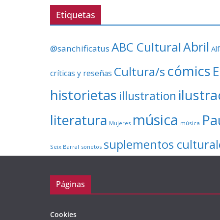
Etiquetas
ABC Cultural
Abril
@sanchificatus
Al
cómics
E
Cultura/s
críticas y reseñas
ilustr
historietas
illustration
música
literatura
Pa
Mujeres
música
suplementos cultural
Seix Barral
sonetos
Páginas
Cookies