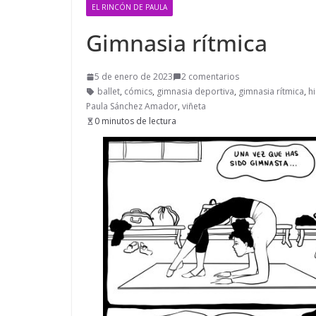
EL RINCÓN DE PAULA
Gimnasia rítmica
5 de enero de 2023
2 comentarios
ballet
,
cómics
,
gimnasia deportiva
,
gimnasia rítmica
,
hi
Paula Sánchez Amador
,
viñeta
0 minutos de lectura