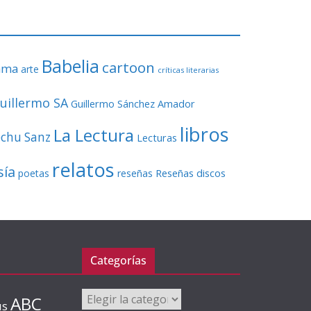
Babelia
cartoon
ama
arte
críticas literarias
uillermo SA
Guillermo Sánchez Amador
libros
La Lectura
echu Sanz
Lecturas
relatos
sía
Reseñas discos
poetas
reseñas
Categorías
Categorías
ABC
us