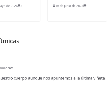
mayo de 2026
3
16 de junio de 2023
1
ítmica
»
ermanente
 nuestro cuerpo aunque nos apuntemos a la última viñeta.