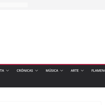
es…
pos
 de recomendar
ETA
CRÓNICAS
MÚSICA
ARTE
FLAMEN