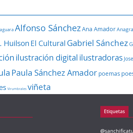
Alfonso Sánchez
Ana Amador
Anagr
faguara
Gabriel Sánchez
. Huilson
El Cultural
G
ación
ilustración digital
ilustradoras
Jos
ula
Paula Sánchez Amador
poe
poemas
viñeta
es
Virumbrales
Etiquetas
@sanchificat