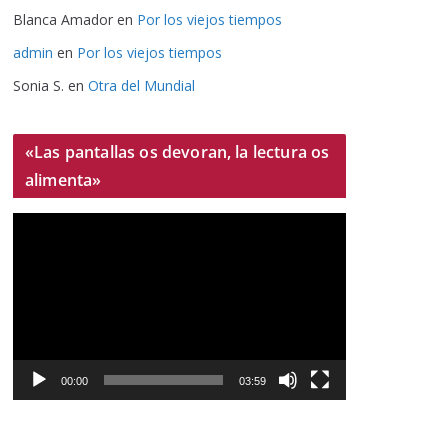
Blanca Amador
en
Por los viejos tiempos
admin
en
Por los viejos tiempos
Sonia S.
en
Otra del Mundial
«Las pantallas os devoran, la lectura os
alimenta»
R
e
p
r
o
d
u
00:00
03:59
c
t