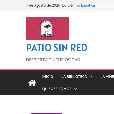
Saltar
Lo último:
Lunática
7 de agosto de 2026
al
Pero, hasta entonc
Por los viejos tiem
contenido
‘La broma infinita’
lecturas veraniegas
Otra del Mundial
PATIO SIN RED
DESPIERTA TU CURIOSIDAD
INICIO
LA BIBLIOTECA
LA VIÑ
QUIÉNES SOMOS