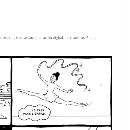
storietas
,
ilustración
,
ilustración digital
,
ilustradoras
,
Paula
,