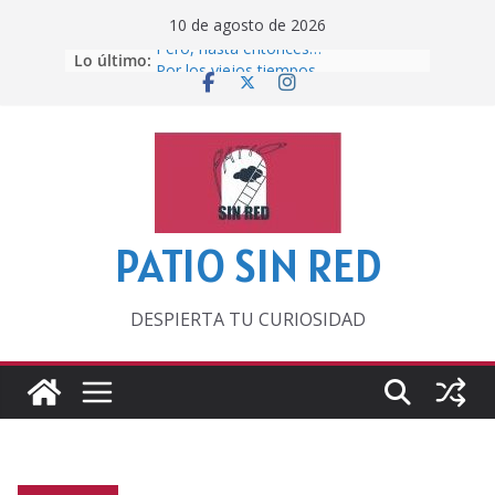
Saltar
10 de agosto de 2026
al
Pero, hasta entonces…
Lo último:
contenido
Por los viejos tiempos
‘La broma infinita’ de recomendar
lecturas veraniegas
Otra del Mundial
Lunática
PATIO SIN RED
DESPIERTA TU CURIOSIDAD