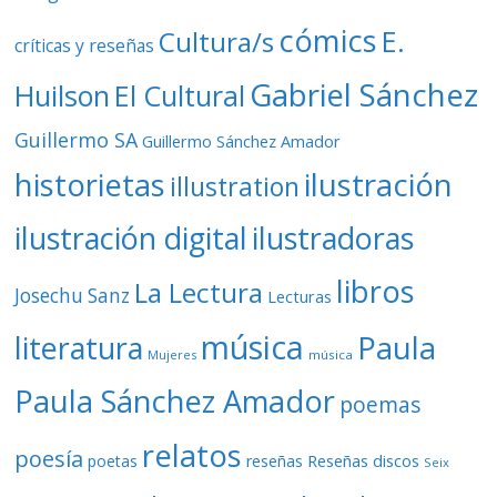
cómics
E.
Cultura/s
críticas y reseñas
Gabriel Sánchez
Huilson
El Cultural
Guillermo SA
Guillermo Sánchez Amador
ilustración
historietas
illustration
ilustración digital
ilustradoras
libros
La Lectura
Josechu Sanz
Lecturas
música
literatura
Paula
Mujeres
música
Paula Sánchez Amador
poemas
relatos
poesía
Reseñas discos
poetas
reseñas
Seix