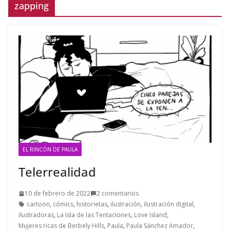
zapping
EL RINCÓN DE PAULA
Telerrealidad
10 de febrero de 2022
2 comentarios
cartoon
,
cómics
,
historietas
,
ilustración
,
ilustración digital
,
ilustradoras
,
La Isla de las Tentaciones
,
Love Island
,
Mujeres ricas de Berbely Hills
,
Paula
,
Paula Sánchez Amador
,