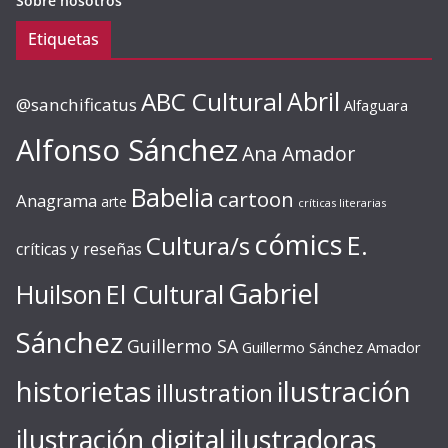
Sobre nosotros
Etiquetas
ABC Cultural
Abril
@sanchificatus
Alfaguara
Alfonso Sánchez
Ana Amador
Babelia
cartoon
Anagrama
arte
críticas literarias
cómics
E.
Cultura/s
críticas y reseñas
Gabriel
Huilson
El Cultural
Sánchez
Guillermo SA
Guillermo Sánchez Amador
ilustración
historietas
illustration
ilustración digital
ilustradoras