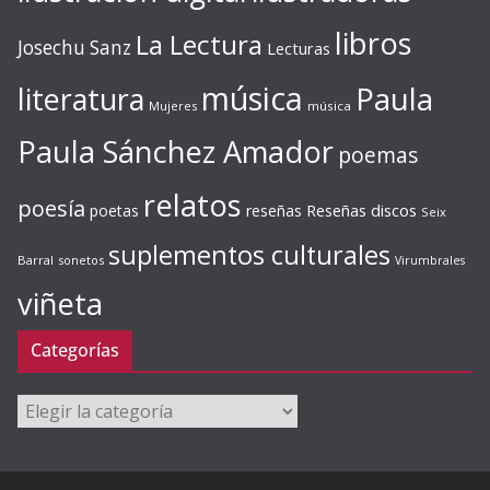
libros
La Lectura
Josechu Sanz
Lecturas
música
literatura
Paula
Mujeres
música
Paula Sánchez Amador
poemas
relatos
poesía
Reseñas discos
poetas
reseñas
Seix
suplementos culturales
Barral
sonetos
Virumbrales
viñeta
Categorías
Categorías