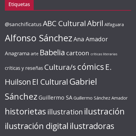
Etiquetas
ABC Cultural
Abril
@sanchificatus
Alfaguara
Alfonso Sánchez
Ana Amador
Babelia
cartoon
Anagrama
arte
críticas literarias
cómics
E.
Cultura/s
críticas y reseñas
Gabriel
Huilson
El Cultural
Sánchez
Guillermo SA
Guillermo Sánchez Amador
ilustración
historietas
illustration
ilustración digital
ilustradoras