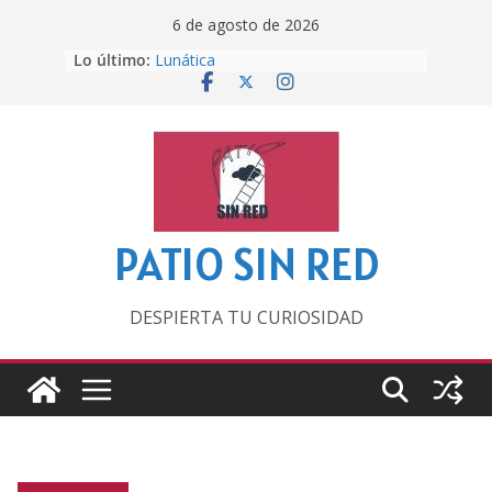
Saltar
6 de agosto de 2026
al
Lo último:
Lunática
contenido
Pero, hasta entonces…
Por los viejos tiempos
‘La broma infinita’ de recomendar
lecturas veraniegas
Otra del Mundial
PATIO SIN RED
DESPIERTA TU CURIOSIDAD