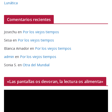
Lunática
Comentarios recientes
Josechu
en
Por los viejos tiempos
Sesa
en
Por los viejos tiempos
Blanca Amador
en
Por los viejos tiempos
admin
en
Por los viejos tiempos
Sonia S.
en
Otra del Mundial
«Las pantallas os devoran, la lectura os alimenta»
R
e
p
r