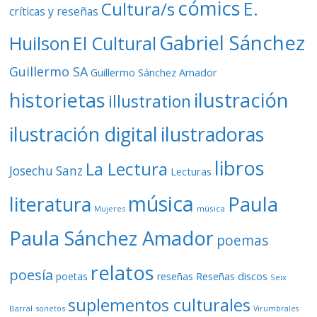
cómics
E.
Cultura/s
críticas y reseñas
Gabriel Sánchez
Huilson
El Cultural
Guillermo SA
Guillermo Sánchez Amador
ilustración
historietas
illustration
ilustración digital
ilustradoras
libros
La Lectura
Josechu Sanz
Lecturas
música
literatura
Paula
Mujeres
música
Paula Sánchez Amador
poemas
relatos
poesía
Reseñas discos
poetas
reseñas
Seix
suplementos culturales
Barral
sonetos
Virumbrales