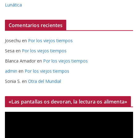
Lunática
Comentarios recientes
Josechu
en
Por los viejos tiempos
Sesa
en
Por los viejos tiempos
Blanca Amador
en
Por los viejos tiempos
admin
en
Por los viejos tiempos
Sonia S.
en
Otra del Mundial
«Las pantallas os devoran, la lectura os alimenta»
R
e
p