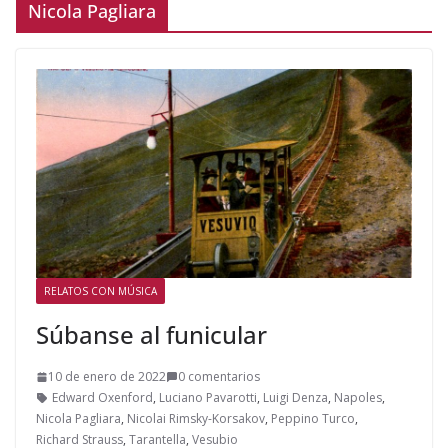
Nicola Pagliara
RELATOS CON MÚSICA
Súbanse al funicular
10 de enero de 2022
0 comentarios
Edward Oxenford
,
Luciano Pavarotti
,
Luigi Denza
,
Napoles
,
Nicola Pagliara
,
Nicolai Rimsky-Korsakov
,
Peppino Turco
,
Richard Strauss
,
Tarantella
,
Vesubio