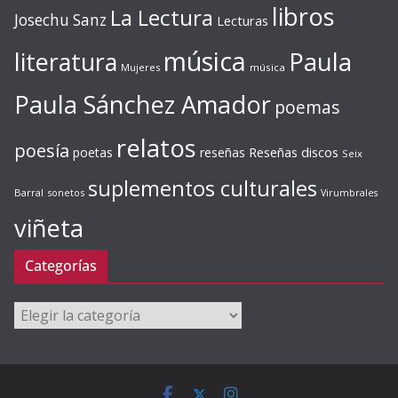
libros
La Lectura
Josechu Sanz
Lecturas
música
literatura
Paula
Mujeres
música
Paula Sánchez Amador
poemas
relatos
poesía
Reseñas discos
poetas
reseñas
Seix
suplementos culturales
Barral
sonetos
Virumbrales
viñeta
Categorías
Categorías