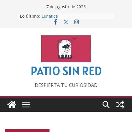
Saltar
7 de agosto de 2026
al
Lo último:
Lunática
contenido
Pero, hasta entonces…
Por los viejos tiempos
‘La broma infinita’ de recomendar
lecturas veraniegas
Otra del Mundial
PATIO SIN RED
DESPIERTA TU CURIOSIDAD