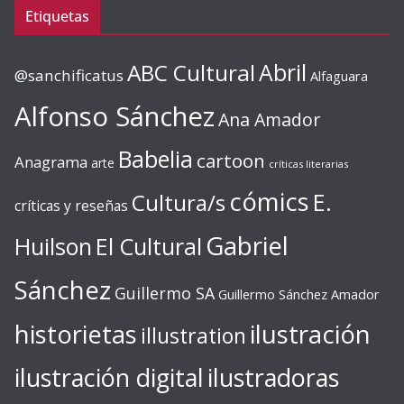
Etiquetas
ABC Cultural
Abril
@sanchificatus
Alfaguara
Alfonso Sánchez
Ana Amador
Babelia
cartoon
Anagrama
arte
críticas literarias
cómics
E.
Cultura/s
críticas y reseñas
Gabriel
Huilson
El Cultural
Sánchez
Guillermo SA
Guillermo Sánchez Amador
ilustración
historietas
illustration
ilustración digital
ilustradoras