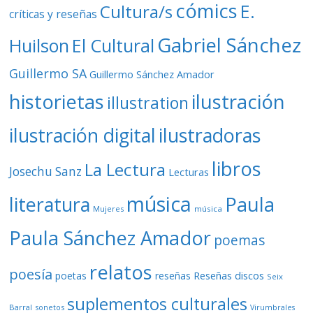
cómics
E.
Cultura/s
críticas y reseñas
Gabriel Sánchez
Huilson
El Cultural
Guillermo SA
Guillermo Sánchez Amador
ilustración
historietas
illustration
ilustración digital
ilustradoras
libros
La Lectura
Josechu Sanz
Lecturas
música
literatura
Paula
Mujeres
música
Paula Sánchez Amador
poemas
relatos
poesía
Reseñas discos
poetas
reseñas
Seix
suplementos culturales
Barral
sonetos
Virumbrales