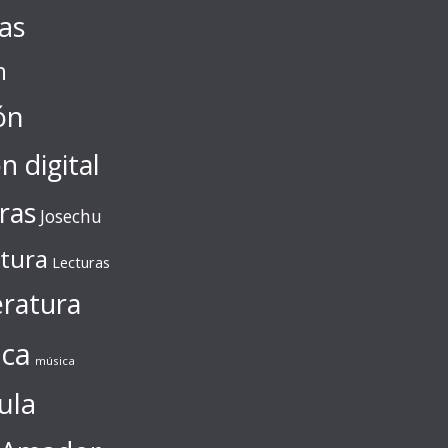
tas
n
ón
ón digital
ras
Josechu
ctura
Lecturas
eratura
ca
música
ula