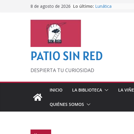
Saltar
Lo último:
Lunática
8 de agosto de 2026
al
Pero, hasta entonc
Por los viejos tiem
contenido
‘La broma infinita’
lecturas veraniegas
Otra del Mundial
PATIO SIN RED
DESPIERTA TU CURIOSIDAD
INICIO
LA BIBLIOTECA
LA VIÑ
QUIÉNES SOMOS