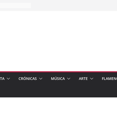
es…
pos
 de recomendar
ETA
CRÓNICAS
MÚSICA
ARTE
FLAMEN