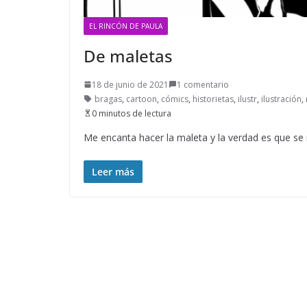
EL RINCÓN DE PAULA
De maletas
18 de junio de 2021
1 comentario
bragas
,
cartoon
,
cómics
,
historietas
,
ilustr
,
ilustración
,
0 minutos de lectura
Me encanta hacer la maleta y la verdad es que se
Leer más