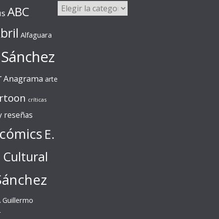
Categorías
ABC
us
bril
Alfaguara
 Sánchez
r
Anagrama
arte
rtoon
críticas
 y reseñas
cómics
E.
l Cultural
Sánchez
A
Guillermo
r