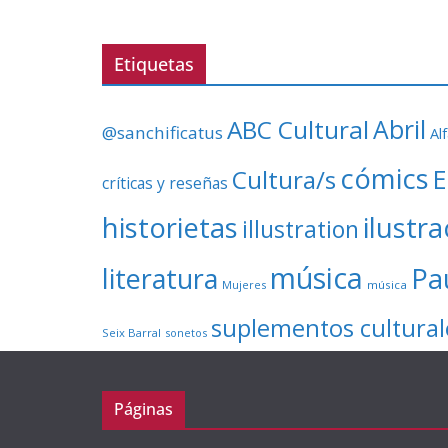
Etiquetas
ABC Cultural
Abril
@sanchificatus
Al
cómics
E
Cultura/s
críticas y reseñas
ilustr
historietas
illustration
música
literatura
Pa
Mujeres
música
suplementos cultural
Seix Barral
sonetos
Páginas