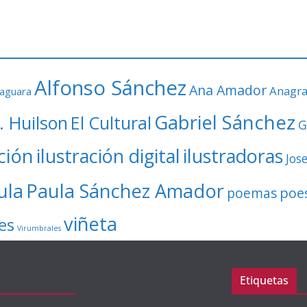
Alfonso Sánchez
Ana Amador
Anagr
faguara
Gabriel Sánchez
. Huilson
El Cultural
G
ación
ilustración digital
ilustradoras
Jos
ula
Paula Sánchez Amador
poe
poemas
viñeta
es
Virumbrales
Etiquetas