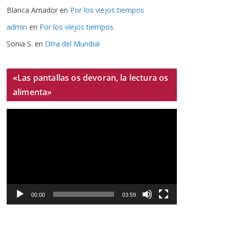
Blanca Amador
en
Por los viejos tiempos
admin
en
Por los viejos tiempos
Sonia S.
en
Otra del Mundial
«Las pantallas os devoran, la lectura os
alimenta»
R
e
p
r
o
d
u
00:00
03:59
c
t