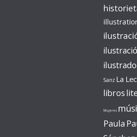
historie
illustratio
ilustraci
ilustraci
ilustrado
La Le
Sanz
libros
lit
músi
Mujeres
Paula
Pa