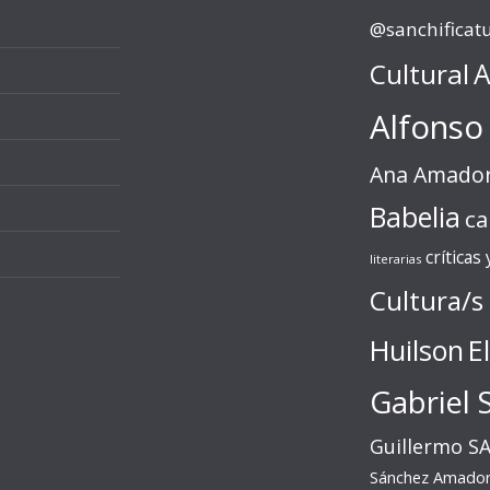
@sanchificat
Cultural
A
Alfonso
Ana Amado
Babelia
ca
críticas
literarias
Cultura/s
Huilson
E
Gabriel 
Guillermo S
Sánchez Amado