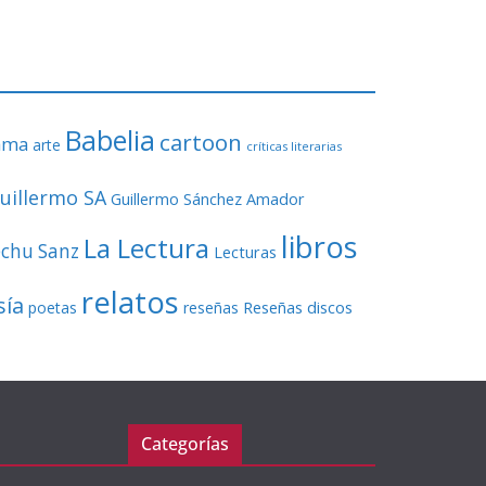
o
r
d
e
v
Babelia
í
cartoon
ama
arte
críticas literarias
d
e
uillermo SA
Guillermo Sánchez Amador
o
libros
La Lectura
echu Sanz
Lecturas
relatos
sía
Reseñas discos
poetas
reseñas
Categorías