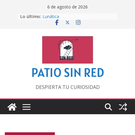
Saltar
6 de agosto de 2026
al
Lo último:
Lunática
contenido
Pero, hasta entonces…
Por los viejos tiempos
‘La broma infinita’ de recomendar
lecturas veraniegas
Otra del Mundial
PATIO SIN RED
DESPIERTA TU CURIOSIDAD