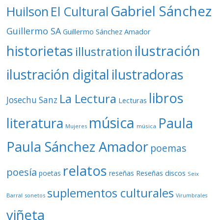
Gabriel Sánchez
Huilson
El Cultural
Guillermo SA
Guillermo Sánchez Amador
ilustración
historietas
illustration
ilustración digital
ilustradoras
libros
La Lectura
Josechu Sanz
Lecturas
música
literatura
Paula
Mujeres
música
Paula Sánchez Amador
poemas
relatos
poesía
Reseñas discos
poetas
reseñas
Seix
suplementos culturales
Barral
sonetos
Virumbrales
viñeta