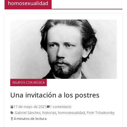
homosexualidad
RELATOS CON MÚSICA
Una invitación a los postres
17 de mayo de 2021
1 comentario
Gabriel Sánchez
,
historias
,
homosexualidad
,
Piotr Tchaikovsky
4 minutos de lectura