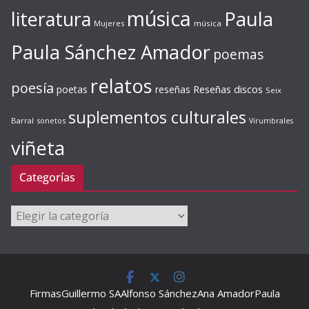
música
literatura
Paula
Mujeres
música
Paula Sánchez Amador
poemas
relatos
poesía
Reseñas discos
poetas
reseñas
Seix
suplementos culturales
Barral
sonetos
Virumbrales
viñeta
Categorías
Categorías
Firmas
Guillermo SA
Alfonso Sánchez
Ana Amador
Paula