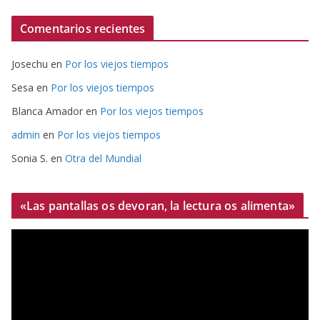
Comentarios recientes
Josechu
en
Por los viejos tiempos
Sesa
en
Por los viejos tiempos
Blanca Amador
en
Por los viejos tiempos
admin
en
Por los viejos tiempos
Sonia S.
en
Otra del Mundial
«Las pantallas os devoran, la lectura os alimenta»
R
e
p
r
o