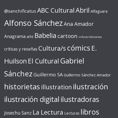
ABC Cultural
Abril
@sanchificatus
Alfaguara
Alfonso Sánchez
Ana Amador
Babelia
cartoon
Anagrama
arte
críticas literarias
cómics
E.
Cultura/s
críticas y reseñas
Gabriel
Huilson
El Cultural
Sánchez
Guillermo SA
Guillermo Sánchez Amador
ilustración
historietas
illustration
ilustración digital
ilustradoras
libros
La Lectura
Josechu Sanz
Lecturas