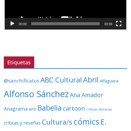
d
u
c
t
00:00
03:59
o
r
d
e
v
Etiquetas
í
d
ABC Cultural
Abril
@sanchificatus
Alfaguara
e
o
Alfonso Sánchez
Ana Amador
Babelia
cartoon
Anagrama
arte
críticas literarias
cómics
E.
Cultura/s
críticas y reseñas