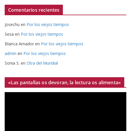
Comentarios recientes
Josechu
en
Por los viejos tiempos
Sesa
en
Por los viejos tiempos
Blanca Amador
en
Por los viejos tiempos
admin
en
Por los viejos tiempos
Sonia S.
en
Otra del Mundial
«Las pantallas os devoran, la lectura os alimenta»
R
e
p
r
o