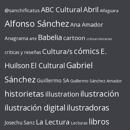
ABC Cultural
Abril
@sanchificatus
Alfaguara
Alfonso Sánchez
Ana Amador
Babelia
cartoon
Anagrama
arte
críticas literarias
cómics
E.
Cultura/s
críticas y reseñas
Gabriel
Huilson
El Cultural
Sánchez
Guillermo SA
Guillermo Sánchez Amador
ilustración
historietas
illustration
ilustración digital
ilustradoras
libros
La Lectura
Josechu Sanz
Lecturas