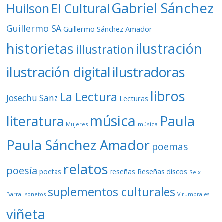
Gabriel Sánchez
Huilson
El Cultural
Guillermo SA
Guillermo Sánchez Amador
ilustración
historietas
illustration
ilustración digital
ilustradoras
libros
La Lectura
Josechu Sanz
Lecturas
música
literatura
Paula
Mujeres
música
Paula Sánchez Amador
poemas
relatos
poesía
Reseñas discos
poetas
reseñas
Seix
suplementos culturales
Barral
sonetos
Virumbrales
viñeta