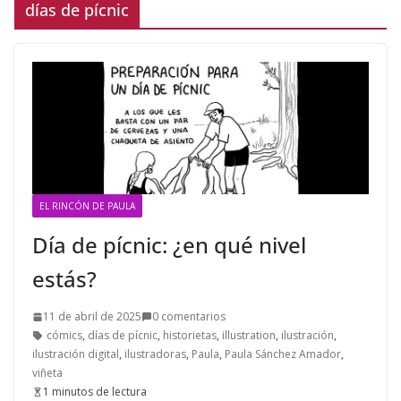
días de pícnic
EL RINCÓN DE PAULA
Día de pícnic: ¿en qué nivel
estás?
11 de abril de 2025
0 comentarios
cómics
,
días de pícnic
,
historietas
,
illustration
,
ilustración
,
ilustración digital
,
ilustradoras
,
Paula
,
Paula Sánchez Amador
,
viñeta
1 minutos de lectura