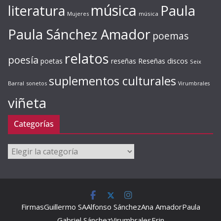
música
literatura
Paula
Mujeres
música
Paula Sánchez Amador
poemas
relatos
poesía
Reseñas discos
poetas
reseñas
Seix
suplementos culturales
Barral
sonetos
Virumbrales
viñeta
Categorías
Categorías
Firmas
Guillermo SA
Alfonso Sánchez
Ana Amador
Paula
Gabriel Sánchez
Virumbrales
Erin