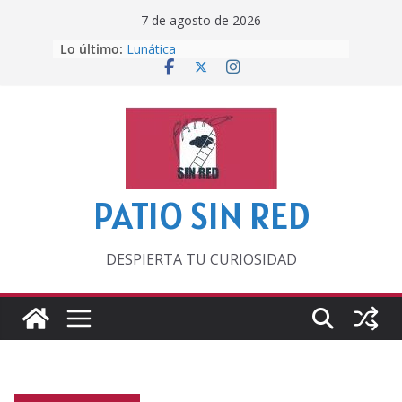
Saltar
7 de agosto de 2026
al
Lo último:
Lunática
contenido
Pero, hasta entonces…
Por los viejos tiempos
‘La broma infinita’ de recomendar
lecturas veraniegas
Otra del Mundial
PATIO SIN RED
DESPIERTA TU CURIOSIDAD