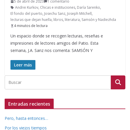
5 de abril de 2023
1 comentario
Andrei Kurkov
,
Chicas e instituciones
,
Daría Sarenko
,
El fondo del puerto
,
Josechu Sanz
,
Joseph Mitchell
,
lecturas que dejan huella
,
libros
,
literatura
,
Samsón y Nadiezhda
4 minutos de lectura
Un espacio donde se recogen lecturas, reseñas e
impresiones de lectores amigos del Patio. Esta
semana, J.A. Sanz nos comenta: SAMSÓN Y
Leer más
Entradas recientes
Pero, hasta entonces…
Por los viejos tiempos