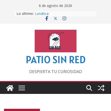
Saltar
6 de agosto de 2026
al
Lo último:
Lunática
contenido
Pero, hasta entonces…
Por los viejos tiempos
‘La broma infinita’ de recomendar
lecturas veraniegas
Otra del Mundial
PATIO SIN RED
DESPIERTA TU CURIOSIDAD