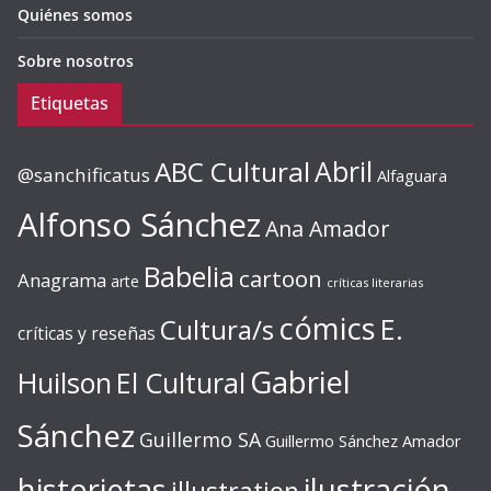
Quiénes somos
Sobre nosotros
Etiquetas
ABC Cultural
Abril
@sanchificatus
Alfaguara
Alfonso Sánchez
Ana Amador
Babelia
cartoon
Anagrama
arte
críticas literarias
cómics
E.
Cultura/s
críticas y reseñas
Gabriel
Huilson
El Cultural
Sánchez
Guillermo SA
Guillermo Sánchez Amador
ilustración
historietas