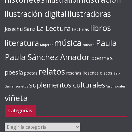
illustration
ilustración digital
ilustradoras
libros
La Lectura
Josechu Sanz
Lecturas
música
literatura
Paula
Mujeres
música
Paula Sánchez Amador
poemas
relatos
poesía
Reseñas discos
poetas
reseñas
Seix
suplementos culturales
Barral
sonetos
Virumbrales
viñeta
Categorías
Categorías