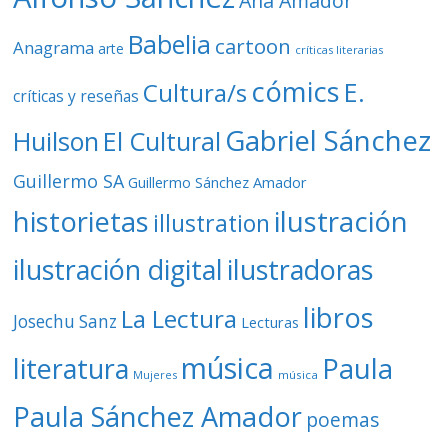
Ana Amador
Babelia
cartoon
Anagrama
arte
críticas literarias
cómics
E.
Cultura/s
críticas y reseñas
Gabriel Sánchez
Huilson
El Cultural
Guillermo SA
Guillermo Sánchez Amador
ilustración
historietas
illustration
ilustración digital
ilustradoras
libros
La Lectura
Josechu Sanz
Lecturas
música
literatura
Paula
Mujeres
música
Paula Sánchez Amador
poemas