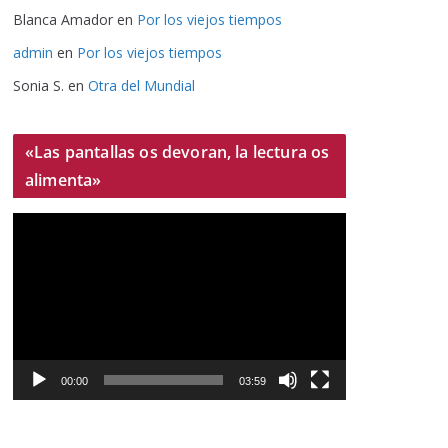
Blanca Amador
en
Por los viejos tiempos
admin
en
Por los viejos tiempos
Sonia S.
en
Otra del Mundial
«Las pantallas os devoran, la lectura os
alimenta»
R
e
p
r
o
d
u
00:00
03:59
c
t