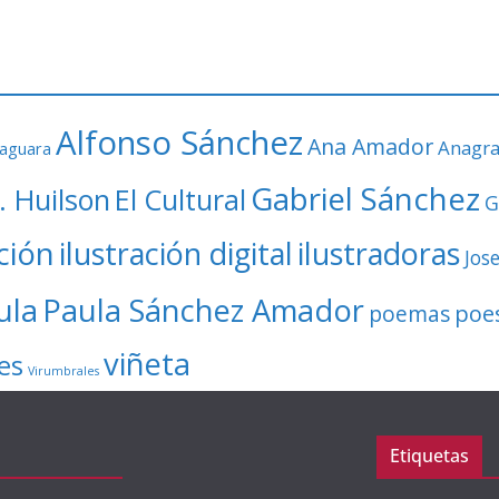
Alfonso Sánchez
Ana Amador
Anagr
faguara
Gabriel Sánchez
. Huilson
El Cultural
G
ación
ilustración digital
ilustradoras
Jos
ula
Paula Sánchez Amador
poe
poemas
viñeta
es
Virumbrales
Etiquetas