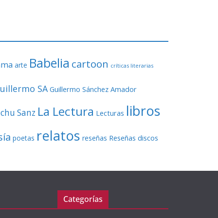
o
r
d
e
v
Babelia
í
cartoon
ama
arte
críticas literarias
d
e
uillermo SA
Guillermo Sánchez Amador
o
libros
La Lectura
echu Sanz
Lecturas
relatos
sía
Reseñas discos
poetas
reseñas
Categorías