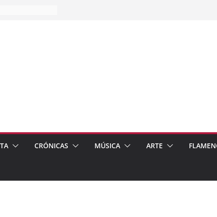
es…
pos
 de recomendar
ETA
CRÓNICAS
MÚSICA
ARTE
FLAMEN