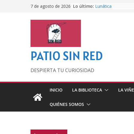
Saltar
Lo último:
Lunática
7 de agosto de 2026
al
Pero, hasta entonc
Por los viejos tiem
contenido
‘La broma infinita’
lecturas veraniegas
Otra del Mundial
PATIO SIN RED
DESPIERTA TU CURIOSIDAD
INICIO
LA BIBLIOTECA
LA VIÑ
QUIÉNES SOMOS