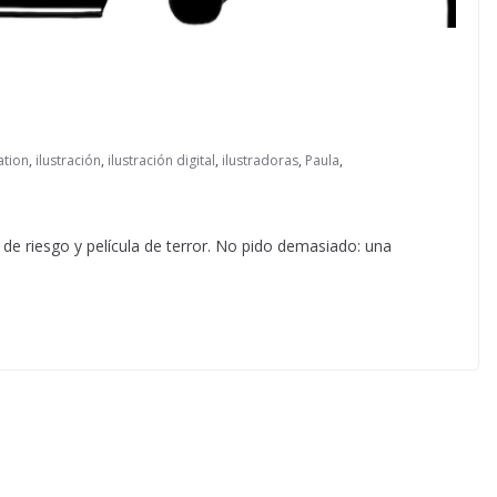
ration
,
ilustración
,
ilustración digital
,
ilustradoras
,
Paula
,
de riesgo y película de terror. No pido demasiado: una