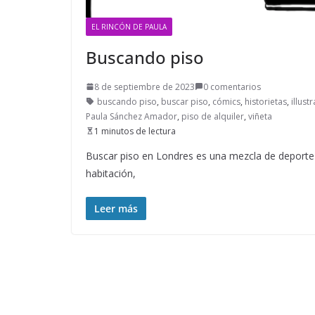
EL RINCÓN DE PAULA
Buscando piso
8 de septiembre de 2023
0 comentarios
buscando piso
,
buscar piso
,
cómics
,
historietas
,
illust
Paula Sánchez Amador
,
piso de alquiler
,
viñeta
1 minutos de lectura
Buscar piso en Londres es una mezcla de deporte 
habitación,
Leer más