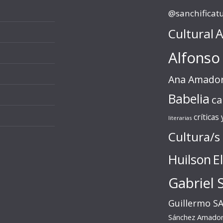
@sanchificat
Cultural
A
Alfonso
Ana Amado
Babelia
ca
críticas
literarias
Cultura/s
Huilson
E
Gabriel 
Guillermo S
Sánchez Amado