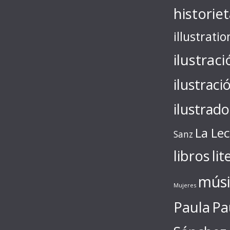
historie
illustratio
ilustraci
ilustraci
ilustrado
La Le
Sanz
libros
lit
músi
Mujeres
Paula
Pa