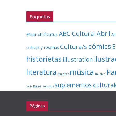
Etiquetas
ABC Cultural
Abril
@sanchificatus
Al
cómics
E
Cultura/s
críticas y reseñas
ilustr
historietas
illustration
música
literatura
Pa
Mujeres
música
suplementos cultural
Seix Barral
sonetos
Páginas