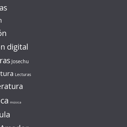
tas
n
ón
ón digital
ras
Josechu
ctura
Lecturas
eratura
ca
música
ula