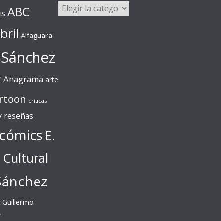
Categorías
ABC
us
bril
Alfaguara
 Sánchez
r
Anagrama
arte
rtoon
críticas
 y reseñas
cómics
E.
l Cultural
Sánchez
A
Guillermo
r