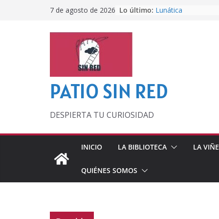
Saltar
Lo último:
Lunática
7 de agosto de 2026
al
Pero, hasta entonc
Por los viejos tiem
contenido
‘La broma infinita’
lecturas veraniegas
Otra del Mundial
PATIO SIN RED
DESPIERTA TU CURIOSIDAD
INICIO
LA BIBLIOTECA
LA VIÑ
QUIÉNES SOMOS