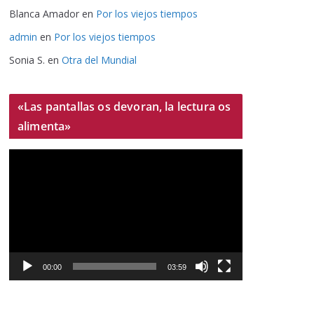
Blanca Amador
en
Por los viejos tiempos
admin
en
Por los viejos tiempos
Sonia S.
en
Otra del Mundial
«Las pantallas os devoran, la lectura os
alimenta»
R
e
p
r
o
d
u
00:00
03:59
c
t