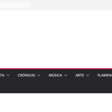
es…
pos
 de recomendar
ETA
CRÓNICAS
MÚSICA
ARTE
FLAMEN