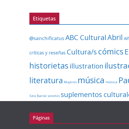
Etiquetas
ABC Cultural
Abril
@sanchificatus
Al
cómics
E
Cultura/s
críticas y reseñas
ilustr
historietas
illustration
música
literatura
Pa
Mujeres
música
suplementos cultural
Seix Barral
sonetos
Páginas