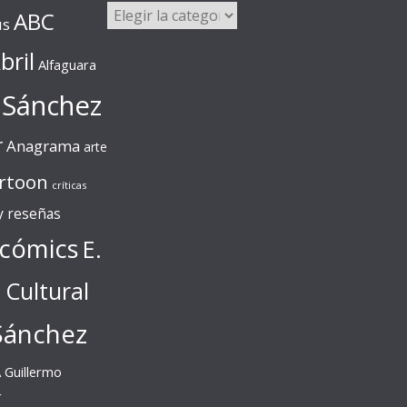
Categorías
ABC
us
bril
Alfaguara
 Sánchez
r
Anagrama
arte
rtoon
críticas
 y reseñas
cómics
E.
l Cultural
Sánchez
A
Guillermo
r