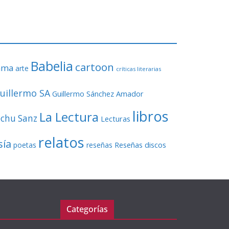
o
r
d
e
v
Babelia
í
cartoon
ama
arte
críticas literarias
d
e
uillermo SA
Guillermo Sánchez Amador
o
libros
La Lectura
echu Sanz
Lecturas
relatos
sía
Reseñas discos
poetas
reseñas
Categorías