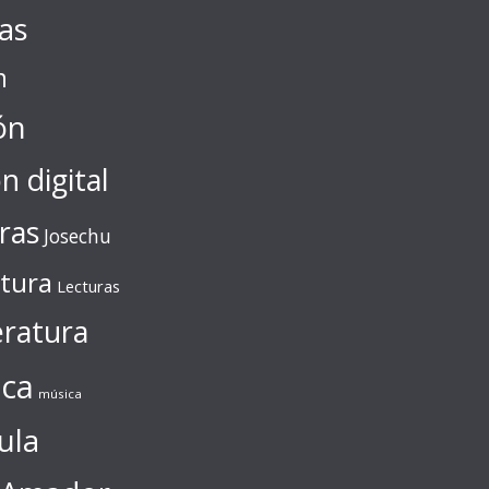
tas
n
ón
ón digital
ras
Josechu
ctura
Lecturas
eratura
ca
música
ula