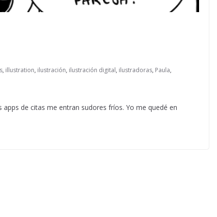
s
,
illustration
,
ilustración
,
ilustración digital
,
ilustradoras
,
Paula
,
 apps de citas me entran sudores fríos. Yo me quedé en