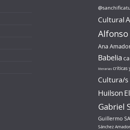
@sanchificat
Cultural
A
Alfonso
Ana Amado
Babelia
ca
críticas
literarias
Cultura/s
Huilson
E
Gabriel 
Guillermo S
Sánchez Amado