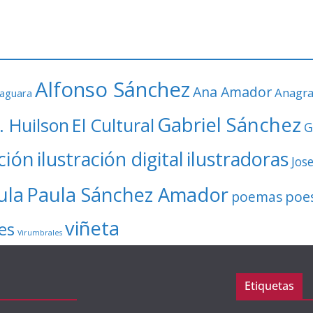
Alfonso Sánchez
Ana Amador
Anagr
faguara
Gabriel Sánchez
. Huilson
El Cultural
G
ación
ilustración digital
ilustradoras
Jos
ula
Paula Sánchez Amador
poe
poemas
viñeta
es
Virumbrales
Etiquetas