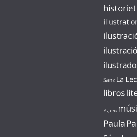
historie
illustratio
ilustraci
ilustraci
ilustrado
La Le
Sanz
libros
lit
músi
Mujeres
Paula
Pa