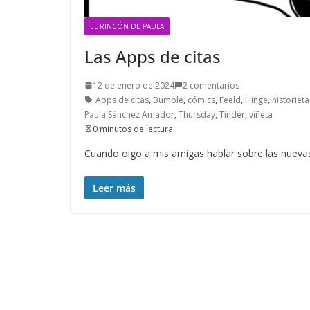
EL RINCÓN DE PAULA
Las Apps de citas
12 de enero de 2024
2 comentarios
Apps de citas
,
Bumble
,
cómics
,
Feeld
,
Hinge
,
historieta
Paula Sánchez Amador
,
Thursday
,
Tinder
,
viñeta
0 minutos de lectura
Cuando oigo a mis amigas hablar sobre las nuevas
Leer más