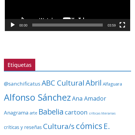
d
u
c
t
00:00
03:59
o
r
d
e
v
Etiquetas
í
d
ABC Cultural
Abril
@sanchificatus
Alfaguara
e
o
Alfonso Sánchez
Ana Amador
Babelia
cartoon
Anagrama
arte
críticas literarias
cómics
E.
Cultura/s
críticas y reseñas