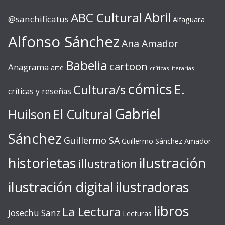
ABC Cultural
Abril
@sanchificatus
Alfaguara
Alfonso Sánchez
Ana Amador
Babelia
cartoon
Anagrama
arte
críticas literarias
cómics
E.
Cultura/s
críticas y reseñas
Gabriel
Huilson
El Cultural
Sánchez
Guillermo SA
Guillermo Sánchez Amador
ilustración
historietas
illustration
ilustración digital
ilustradoras
libros
La Lectura
Josechu Sanz
Lecturas