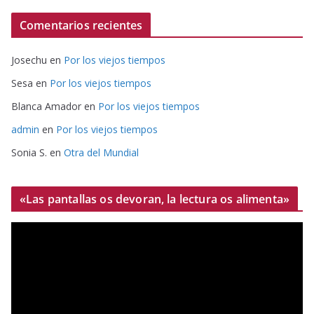
Comentarios recientes
Josechu
en
Por los viejos tiempos
Sesa
en
Por los viejos tiempos
Blanca Amador
en
Por los viejos tiempos
admin
en
Por los viejos tiempos
Sonia S.
en
Otra del Mundial
«Las pantallas os devoran, la lectura os alimenta»
R
e
p
r
o