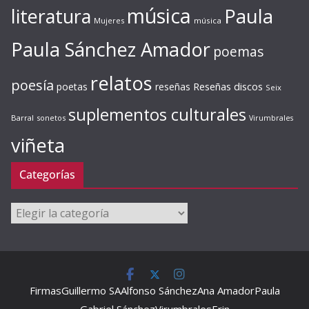
música
literatura
Paula
Mujeres
música
Paula Sánchez Amador
poemas
relatos
poesía
Reseñas discos
poetas
reseñas
Seix
suplementos culturales
Barral
sonetos
Virumbrales
viñeta
Categorías
Categorías
Firmas
Guillermo SA
Alfonso Sánchez
Ana Amador
Paula