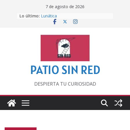
Saltar
7 de agosto de 2026
al
Lo último:
Lunática
contenido
Pero, hasta entonces…
Por los viejos tiempos
‘La broma infinita’ de recomendar
lecturas veraniegas
Otra del Mundial
PATIO SIN RED
DESPIERTA TU CURIOSIDAD