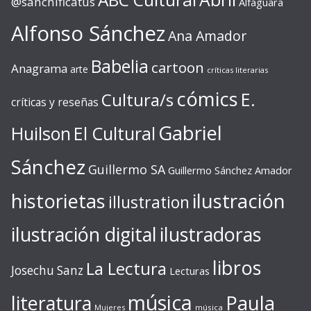
@sanchificatus
Alfaguara
Alfonso Sánchez
Ana Amador
Babelia
cartoon
Anagrama
arte
críticas literarias
cómics
E.
Cultura/s
críticas y reseñas
Gabriel
Huilson
El Cultural
Sánchez
Guillermo SA
Guillermo Sánchez Amador
ilustración
historietas
illustration
ilustración digital
ilustradoras
libros
La Lectura
Josechu Sanz
Lecturas
música
literatura
Paula
Mujeres
música