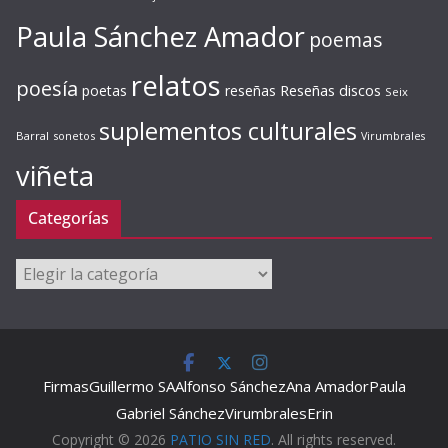
Paula Sánchez Amador
poemas
relatos
poesía
Reseñas discos
poetas
reseñas
Seix
suplementos culturales
Barral
sonetos
Virumbrales
viñeta
Categorías
Categorías
Firmas
Guillermo SA
Alfonso Sánchez
Ana Amador
Paula
Gabriel Sánchez
Virumbrales
Erin
Copyright © 2026
PATIO SIN RED
. All rights reserved.