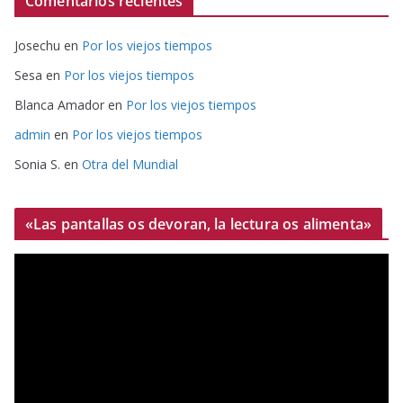
Comentarios recientes
Josechu
en
Por los viejos tiempos
Sesa
en
Por los viejos tiempos
Blanca Amador
en
Por los viejos tiempos
admin
en
Por los viejos tiempos
Sonia S.
en
Otra del Mundial
«Las pantallas os devoran, la lectura os alimenta»
R
e
p
r
o
d
u