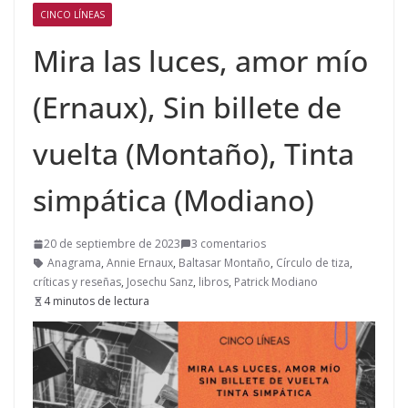
CINCO LÍNEAS
Mira las luces, amor mío
(Ernaux), Sin billete de
vuelta (Montaño), Tinta
simpática (Modiano)
20 de septiembre de 2023
3 comentarios
Anagrama
,
Annie Ernaux
,
Baltasar Montaño
,
Círculo de tiza
,
críticas y reseñas
,
Josechu Sanz
,
libros
,
Patrick Modiano
4 minutos de lectura