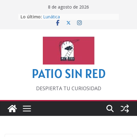
Saltar
8 de agosto de 2026
al
Lo último:
Lunática
contenido
Pero, hasta entonces…
Por los viejos tiempos
‘La broma infinita’ de recomendar
lecturas veraniegas
Otra del Mundial
PATIO SIN RED
DESPIERTA TU CURIOSIDAD