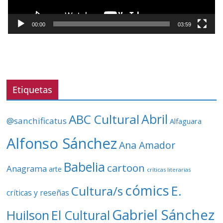
c
t
00:00
03:59
o
r
d
e
v
Etiquetas
í
d
ABC Cultural
Abril
@sanchificatus
Alfaguara
e
o
Alfonso Sánchez
Ana Amador
Babelia
cartoon
Anagrama
arte
críticas literarias
cómics
E.
Cultura/s
críticas y reseñas
Gabriel Sánchez
Huilson
El Cultural