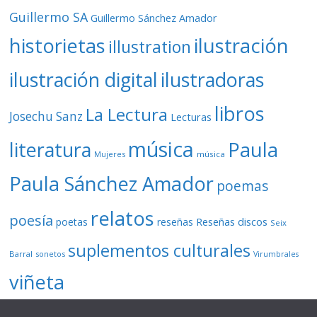
Guillermo SA
Guillermo Sánchez Amador
ilustración
historietas
illustration
ilustración digital
ilustradoras
libros
La Lectura
Josechu Sanz
Lecturas
música
literatura
Paula
Mujeres
música
Paula Sánchez Amador
poemas
relatos
poesía
Reseñas discos
poetas
reseñas
Seix
suplementos culturales
Barral
sonetos
Virumbrales
viñeta