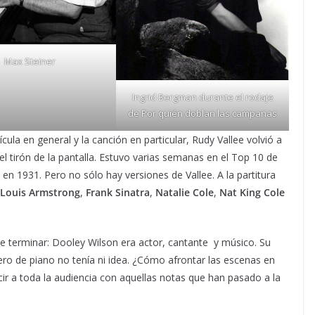
Max Steiner
Ingrid Bergman durante el rodaje
de Por quién doblan las campanas
ula en general y la canción en particular, Rudy Vallee volvió a
 tirón de la pantalla. Estuvo varias semanas en el Top 10 de
en 1931. Pero no sólo hay versiones de Vallee. A la partitura
Louis Armstrong
,
Frank Sinatra
,
Natalie Cole
,
Nat King Cole
e terminar: Dooley Wilson era actor, cantante y músico. Su
pero de piano no tenía ni idea. ¿Cómo afrontar las escenas en
cir a toda la audiencia con aquellas notas que han pasado a la