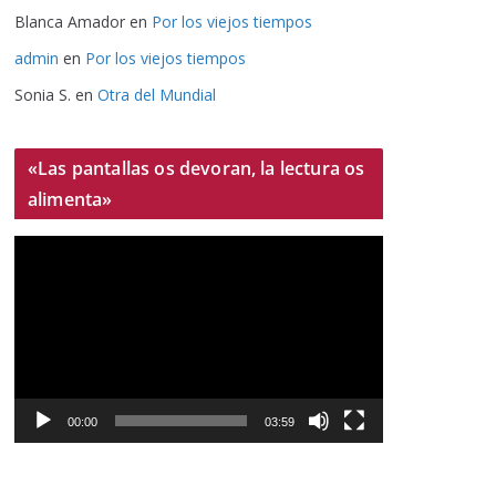
Blanca Amador
en
Por los viejos tiempos
admin
en
Por los viejos tiempos
Sonia S.
en
Otra del Mundial
«Las pantallas os devoran, la lectura os
alimenta»
R
e
p
r
o
d
u
00:00
03:59
c
t