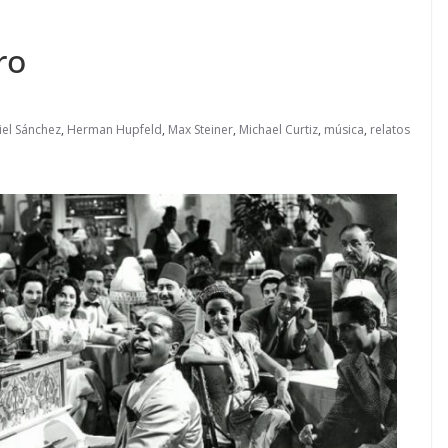
ro
iel Sánchez
,
Herman Hupfeld
,
Max Steiner
,
Michael Curtiz
,
música
,
relatos