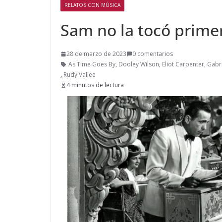
RELATOS CON MÚSICA
Sam no la tocó prime
28 de marzo de 2023
0 comentarios
As Time Goes By
,
Dooley Wilson
,
Eliot Carpenter
,
Gabr
,
Rudy Vallee
4 minutos de lectura