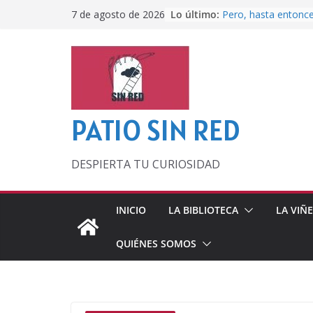
Saltar
Lo último:
Pero, hasta entonc
7 de agosto de 2026
al
Por los viejos tiem
‘La broma infinita’
contenido
lecturas veraniegas
Otra del Mundial
Lunática
PATIO SIN RED
DESPIERTA TU CURIOSIDAD
INICIO
LA BIBLIOTECA
LA VIÑ
QUIÉNES SOMOS