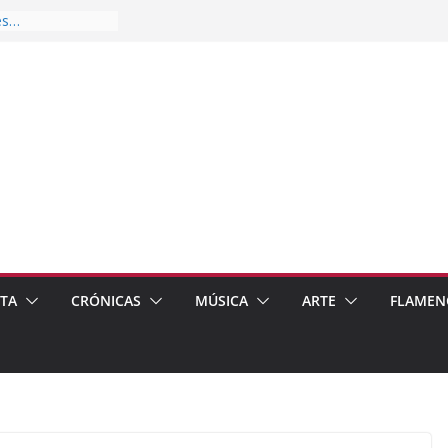
es…
pos
 de recomendar
ETA
CRÓNICAS
MÚSICA
ARTE
FLAMEN